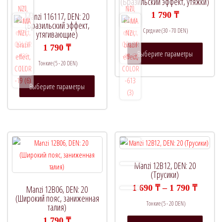
(Бразильский эффект, утяжки)
В продаже
(0)
1 790
₸
Manzi 116117, DEN: 20
(Бразильский эффект,
Средние (30 - 70 DEN)
утягивающие)
Этот
1 790
₸
Выберите параметры
Категории товаров
товар
Тонкие (5 - 20 DEN)
имеет
Этот
нескол
Выберите параметры
товар
вариац
Метки товаров
имеет
Опции
несколько
можно
вариаций.
выбрат
Опции
на
можно
страни
выбрать
товара.
Manzi 12B12, DEN: 20
на
(Трусики)
странице
Диапа
1 690
₸
–
1 790
₸
Manzi 12B06, DEN: 20
цен:
товара.
(Широкий пояс, заниженная
Тонкие (5 - 20 DEN)
1
талия)
690 ₸
Этот
1 790
₸