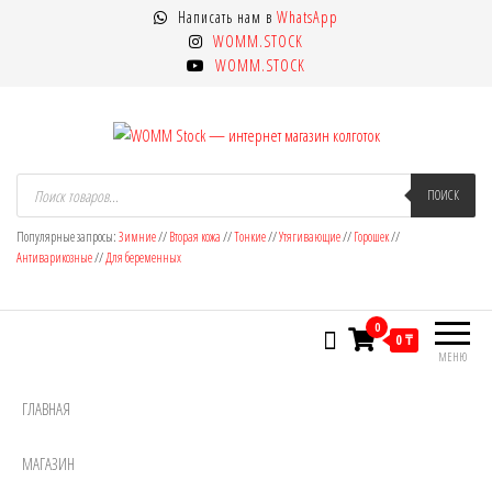
Перейти
Написать нам в
WhatsApp
к
WOMM.STOCK
содержимому
WOMM.STOCK
WOMM Stock — интернет магазин
Колготки MANZI, Naja Street тонкие,
Поиск
товаров
ПОИСК
фантазийные, чулки, лосины
колготок
Популярные запросы:
Зимние
//
Вторая кожа
//
Тонкие
//
Утягивающие
//
Горошек
//
Антиварикозные
//
Для беременных
0
0 ₸
МЕНЮ
ГЛАВНАЯ
МАГАЗИН