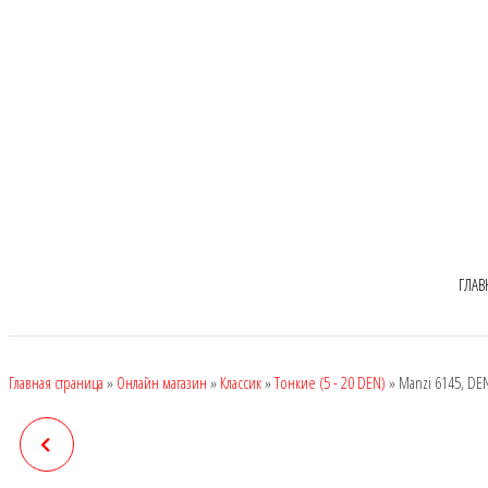
ГЛАВ
Главная страница
»
Онлайн магазин
»
Классик
»
Тонкие (5 - 20 DEN)
»
Manzi 6145, DEN
MANZI 6142, DEN: 20