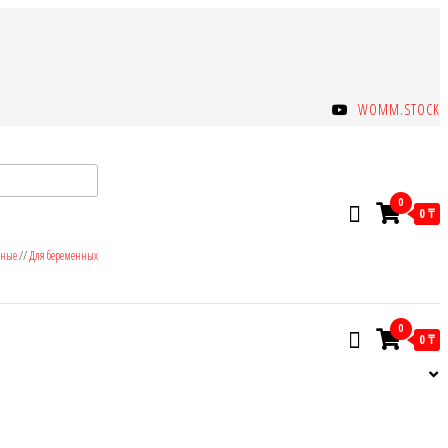
WOMM.STOCK
0
0 ₸
зные
//
Для беременных
0
0 ₸