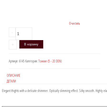
Очистить
Количество
-
товара
Manzi
+
В корзину
6145,
DEN:
10
Артикул:
6145
Категория:
Тонкие (5 - 20 DEN)
ОПИСАНИЕ
ДЕТАЛИ
Elegant thights with a delicate shimmer. Optically slimming effect. Silky smooth. Highly el