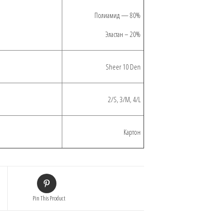
Полиамид — 80%
Эластан – 20%
Sheer 10 Den
2/S, 3/M, 4/L
Картон
Pin This Product