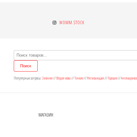
WOMM.STOCK
Поиск
товаров
Поиск
Популярные запросы:
Зимние
//
Вторая кожа
//
Тонкие
//
Утягивающие
//
Горошек
//
Антиварико
МАГАЗИН