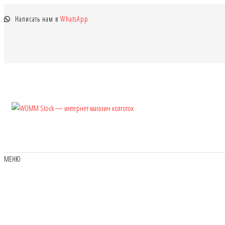
Перейти
Написать нам в
WhatsApp
к
содержимому
WOMM
Колготки
MANZI, Naja
Stock —
Street тонкие,
интернет
фантазийные,
чулки,
магазин
МЕНЮ
лосины
колготок