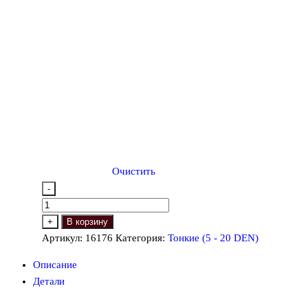
Очистить
-
Количество
товара
+
В корзину
Manzi
Артикул:
16176
Категория:
Тонкие (5 - 20 DEN)
16176,
Описание
DEN:
Детали
5
(Шорты