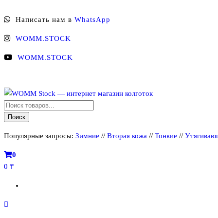
Перейти
Написать нам в
WhatsApp
к
содержимому
WOMM.STOCK
WOMM.STOCK
Поиск
WOMM Stock — интернет магазин колготок
Колготки MANZI, Naja Street тонкие, фантазийные, чулки, лосины
товаров
Поиск
Популярные запросы:
Зимние
//
Вторая кожа
//
Тонкие
//
Утягиваю
0
0 ₸