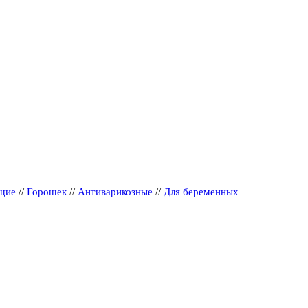
щие
//
Горошек
//
Антиварикозные
//
Для беременных