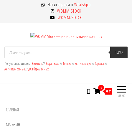
Перейти
Написать нам в
WhatsApp
к
WOMM.STOCK
содержимому
WOMM.STOCK
WOMM Stock — интернет магазин
Колготки MANZI, Naja Street тонкие,
Поиск
товаров
ПОИСК
фантазийные, чулки, лосины
колготок
Популярные запросы:
Зимние
//
Вторая кожа
//
Тонкие
//
Утягивающие
//
Горошек
//
Антиварикозные
//
Для беременных
0
0 ₸
МЕНЮ
ГЛАВНАЯ
МАГАЗИН