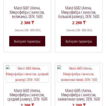
В продаже
(0)
Manzi 6681 (Алена,
Manzi 6682 (Алена,
Микрофибра с начесом,
Микрофибра с начесом,
великаны), DEN: 1600
большой размер), DEN: 1600
2 300
₸
2 200
₸
Метки товаров
Зимние (1200 - 9800 DEN)
Зимние (1200 - 9800 DEN)
Этот
Этот
Выберите параметры
Выберите параметры
товар
товар
имеет
имеет
несколько
нескол
вариаций.
вариац
Опции
Опции
можно
можно
выбрать
выбрат
на
на
странице
страни
Manzi 6683 (Алена,
Manzi 6685 (Алена,
товара.
товара.
Микрофибра с начесом,
Микрофибра с начесом,
средний размер), DEN: 1600
заниженная талия), DEN: 1600
2 200
₸
2 200
₸