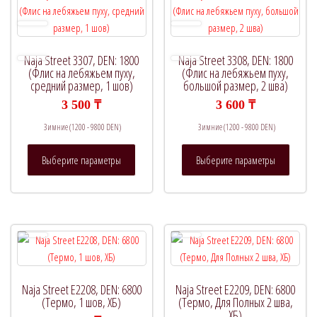
можно
товара.
выбрат
на
страни
Naja Street 3307, DEN: 1800
Naja Street 3308, DEN: 1800
товара.
(Флис на лебяжьем пуху,
(Флис на лебяжьем пуху,
средний размер, 1 шов)
большой размер, 2 шва)
3 500
₸
3 600
₸
Зимние (1200 - 9800 DEN)
Зимние (1200 - 9800 DEN)
Этот
Этот
Выберите параметры
Выберите параметры
товар
товар
имеет
имеет
несколько
нескол
вариаций.
вариац
Опции
Опции
можно
можно
выбрать
выбрат
на
на
Naja Street E2208, DEN: 6800
Naja Street E2209, DEN: 6800
странице
страни
(Термо, 1 шов, ХБ)
(Термо, Для Полных 2 шва,
ХБ)