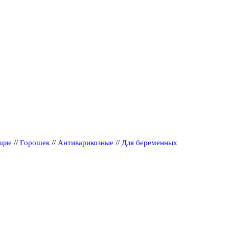
щие
//
Горошек
//
Антиварикозные
//
Для беременных