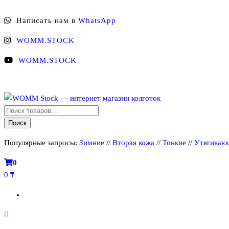
Перейти
Написать нам в
WhatsApp
к
содержимому
WOMM.STOCK
WOMM.STOCK
Поиск
WOMM Stock — интернет магазин колготок
Колготки MANZI, Naja Street тонкие, фантазийные, чулки, лосины
товаров
Поиск
Популярные запросы:
Зимние
//
Вторая кожа
//
Тонкие
//
Утягиваю
0
0 ₸