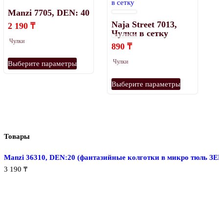
Опции
Manzi 7705, DEN: 40
можно
Naja Street 7013,
выбрать
2 190
₸
Чулки в сетку
на
Чулки
890
₸
странице
Этот
товара.
Чулки
Выберите параметры
товар
Этот
имеет
Выберите параметры
товар
несколько
имеет
вариаций.
несколько
Опции
вариаций.
можно
Опции
Товары
выбрать
можно
на
Manzi 36310, DEN:20 (фантазийные колготки в микро тюль З
выбрать
странице
3 190
₸
на
товара.
странице
товара.