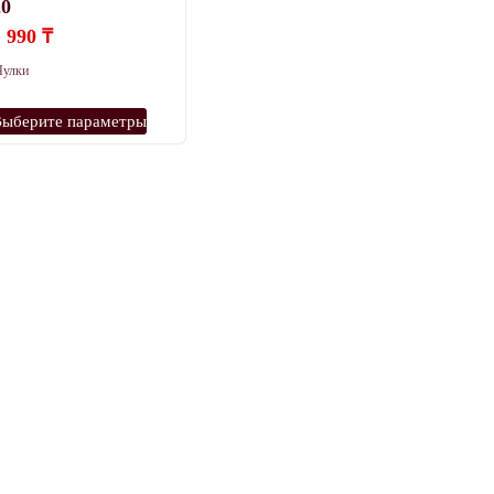
20
1 990
₸
Чулки
Этот
Выберите параметры
товар
имеет
несколько
вариаций.
Опции
можно
выбрать
на
странице
товара.