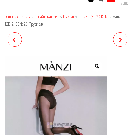
МЕНЮ
Главная страница
»
Онлайн магазин
»
Классик
»
Тонкие (5 - 20 DEN)
»
Manzi
12B12, DEN: 20 (Трусики)
MANZI 12B06, DEN: 20
MANZI 16131, DEN: 15
(ШИРОКИЙ ПОЯС,
(МОДЕЛИРУЮЩИЕ
ЗАНИЖЕННАЯ ТАЛИЯ)
ШОРТЫ)