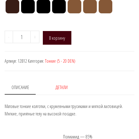
Количество
-
+
В корзину
товара
Manzi
12B12,
Артикул:
12B12
Категория:
Тонкие (5 - 20 DEN)
DEN:
20
(Трусики)
ОПИСАНИЕ
ДЕТАЛИ
Матовые тонкие колготки, с кружевными трусиками и мягкой ластовицей.
Мягкие, приятные телу на высокой посадке.
Полиамид — 85%