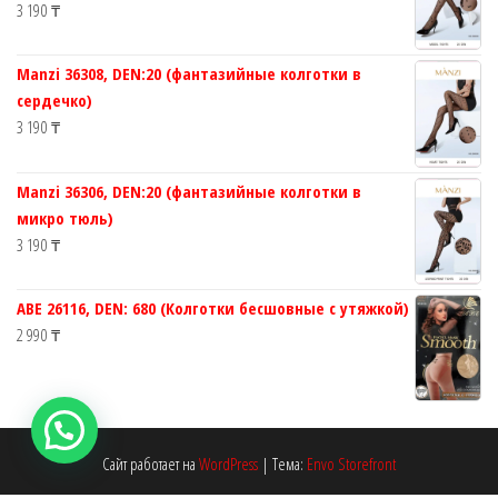
3 190
₸
Manzi 36308, DEN:20 (фантазийные колготки в
сердечко)
3 190
₸
Manzi 36306, DEN:20 (фантазийные колготки в
микро тюль)
3 190
₸
ABE 26116, DEN: 680 (Колготки бесшовные с утяжкой)
2 990
₸
Сайт работает на
WordPress
|
Тема:
Envo Storefront