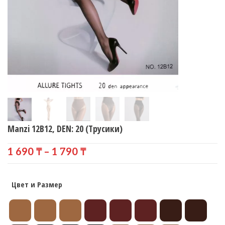
Manzi 12B12, DEN: 20 (Трусики)
Диапазон
1 690
₸
–
1 790
₸
цен:
1
690 ₸
–
1
790 ₸
Цвет и Размер