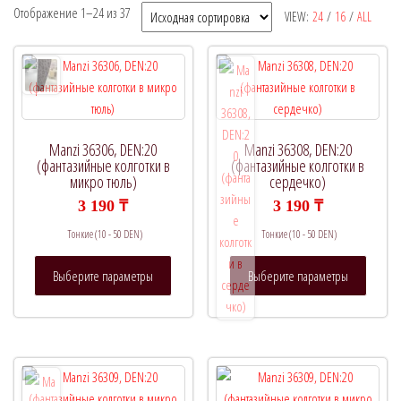
Отображение 1–24 из 37
VIEW:
24
/
16
/
ALL
Рекомендуемый продукт
В продаже
(0)
Manzi 36306, DEN:20
Manzi 36308, DEN:20
(фантазийные колготки в
(фантазийные колготки в
микро тюль)
сердечко)
3 190
₸
3 190
₸
Метки товаров
Тонкие (10 - 50 DEN)
Тонкие (10 - 50 DEN)
Этот
Этот
Выберите параметры
Выберите параметры
товар
товар
имеет
имеет
несколько
нескол
вариаций.
вариац
Опции
Опции
можно
можно