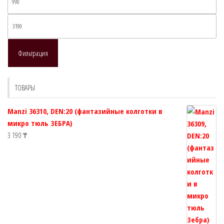
товара.
товара.
це
Ма
це
Фильтрация
ТОВАРЫ
Manzi 36310, DEN:20 (фантазийные колготки в
микро тюль ЗЕБРА)
3 190
₸