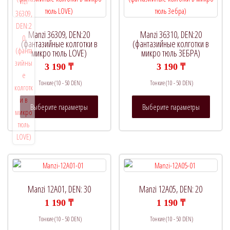
выбрать
выбрат
на
на
странице
страни
Manzi 36309, DEN:20
Manzi 36310, DEN:20
товара.
товара.
(фантазийные колготки в
(фантазийные колготки в
микро тюль LOVE)
микро тюль ЗЕБРА)
3 190
₸
3 190
₸
Тонкие (10 - 50 DEN)
Тонкие (10 - 50 DEN)
Этот
Этот
Выберите параметры
Выберите параметры
товар
товар
имеет
имеет
несколько
нескол
вариаций.
вариац
Опции
Опции
можно
можно
выбрать
выбрат
Manzi 12A01, DEN: 30
Manzi 12A05, DEN: 20
на
на
1 190
₸
1 190
₸
странице
страни
Тонкие (10 - 50 DEN)
Тонкие (10 - 50 DEN)
товара.
товара.