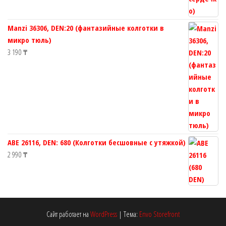
Manzi 36306, DEN:20 (фантазийные колготки в
микро тюль)
3 190
₸
ABE 26116, DEN: 680 (Колготки бесшовные с утяжкой)
2 990
₸
Сайт работает на
WordPress
|
Тема:
Envo Storefront