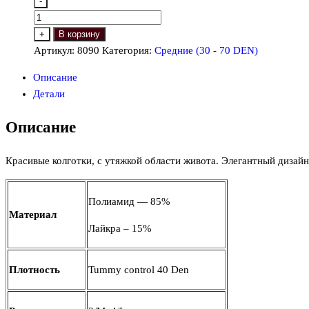
-
Количество
товара
+
В корзину
Manzi
Артикул:
8090
Категория:
Средние (30 - 70 DEN)
8090,
Описание
DEN:
Детали
40
(Трусики
Описание
утяжки)
Красивые колготки, с утяжкой области живота. Элегантный дизай
Полиамид — 85%
Материал
Лайкра – 15%
Плотность
Tummy control 40 Den