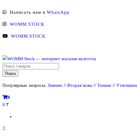
Перейти
Написать нам в
WhatsApp
к
содержимому
WOMM.STOCK
WOMM.STOCK
Поиск
WOMM Stock — интернет магазин колготок
Колготки MANZI, Naja Street тонкие, фантазийные, чулки, лосины
товаров
Поиск
Популярные запросы:
Зимние
//
Вторая кожа
//
Тонкие
//
Утягиваю
0
0 ₸