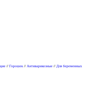
щие
//
Горошек
//
Антиварикозные
//
Для беременных