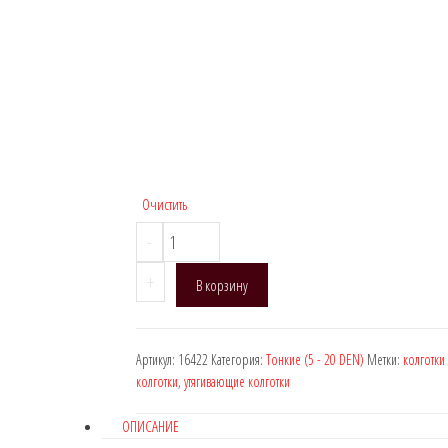
Очистить
Количество
-
товара
+
Manzi
В корзину
16422,
DEN:
15
Артикул:
16422
Категория:
Тонкие (5 - 20 DEN)
Метки:
колготки
(Моделирующие
колготки
,
утягивающие колготки
шорты)
ОПИСАНИЕ