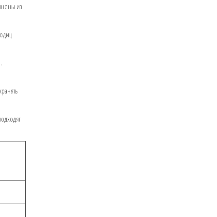
лнены из
годиц
.
хранять
подходят