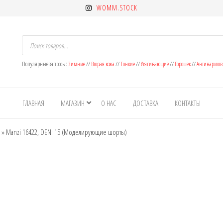
WOMM.STOCK
Поиск
товаров
Популярные запросы:
Зимние
//
Вторая кожа
//
Тонкие
//
Утягивающие
//
Горошек
//
Антиварико
ет
н
ГЛАВНАЯ
МАГАЗИН
О НАС
ДОСТАВКА
КОНТАКТЫ
ок
»
Manzi 16422, DEN: 15 (Моделирующие шорты)