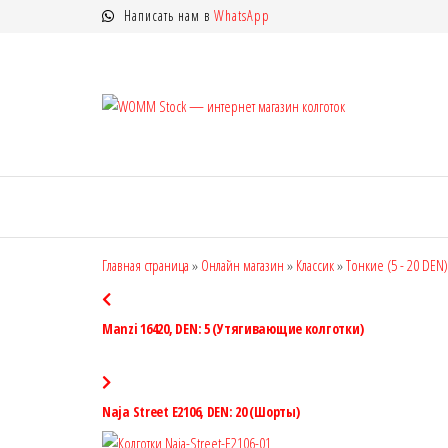
Перейти
Написать нам в
WhatsApp
к
содержимому
WOMM
Колготки
MANZI, Naja
Stock —
Street тонкие,
интерн
фантазийные,
чулки,
магази
лосины
колгот
Главная страница
»
Онлайн магазин
»
Классик
»
Тонкие (5 - 20 DEN)
Manzi 16420, DEN: 5 (Утягивающие колготки)
Naja Street E2106, DEN: 20 (Шорты)