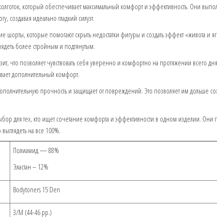
олготок, который обеспечивает максимальный комфорт и эффективность. Они выпо
гу, создавая идеально гладкий силуэт.
е шорты, которые помогают скрыть недостатки фигуры и создать эффект «живота и я
глядеть более стройным и подтянутым.
ит, что позволяет чувствовать себя уверенно и комфортно на протяжении всего дня
ивает дополнительный комфорт.
ополнительную прочность и защищает от повреждений. Это позволяет им дольше со
ор для тех, кто ищет сочетание комфорта и эффективности в одном изделии. Они 
 выглядеть на все 100%.
Полиамид — 88%
Эластан – 12%
Bodytoners 15 Den
3/M (44-46 рр.)