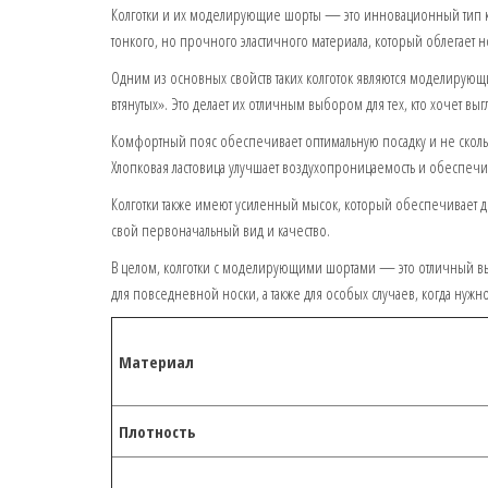
Колготки и их моделирующие шорты — это инновационный тип к
тонкого, но прочного эластичного материала, который облегает но
Одним из основных свойств таких колготок являются моделирующи
втянутых». Это делает их отличным выбором для тех, кто хочет вы
Комфортный пояс обеспечивает оптимальную посадку и не скольз
Хлопковая ластовица улучшает воздухопроницаемость и обеспеч
Колготки также имеют усиленный мысок, который обеспечивает д
свой первоначальный вид и качество.
В целом, колготки с моделирующими шортами — это отличный выб
для повседневной носки, а также для особых случаев, когда нужно
Материал
Плотность