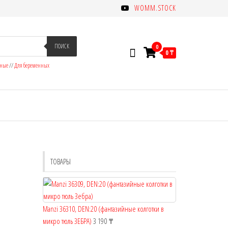
WOMM.STOCK
ПОИСК
0
0 ₸
зные
//
Для беременных
ТОВАРЫ
Manzi 36310, DEN:20 (фантазийные колготки в
микро тюль ЗЕБРА)
3 190
₸