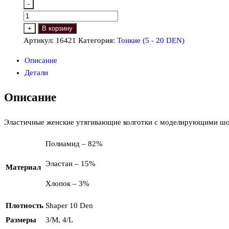
-
Количество
товара
+
В корзину
Manzi
Артикул:
16421
Категория:
Тонкие (5 - 20 DEN)
16421,
Описание
DEN:
Детали
10
(Утягивающие
Описание
колготки)
Эластичные женские утягивающие колготки с моделирующими шор
Полиамид – 82%
Эластан – 15%
Материал
Хлопок – 3%
Плотность
Shaper 10 Den
Размеры
3/M, 4/L