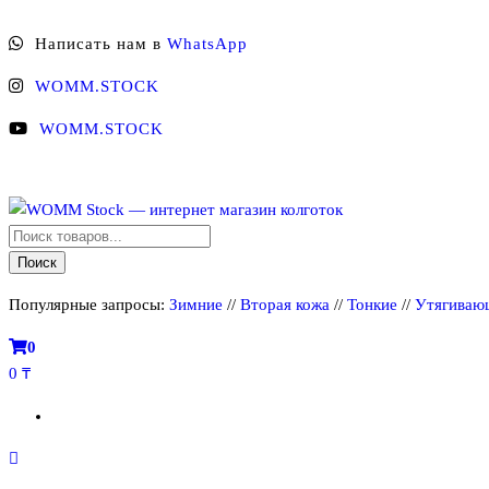
Перейти
Написать нам в
WhatsApp
к
содержимому
WOMM.STOCK
WOMM.STOCK
Поиск
WOMM Stock — интернет магазин колготок
Колготки MANZI, Naja Street тонкие, фантазийные, чулки, лосины
товаров
Поиск
Популярные запросы:
Зимние
//
Вторая кожа
//
Тонкие
//
Утягиваю
0
0 ₸