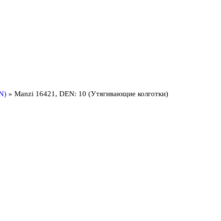
N)
»
Manzi 16421, DEN: 10 (Утягивающие колготки)
MANZI 76042, DEN: 1