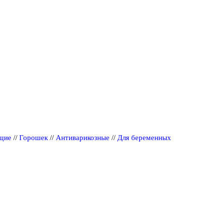
щие
//
Горошек
//
Антиварикозные
//
Для беременных