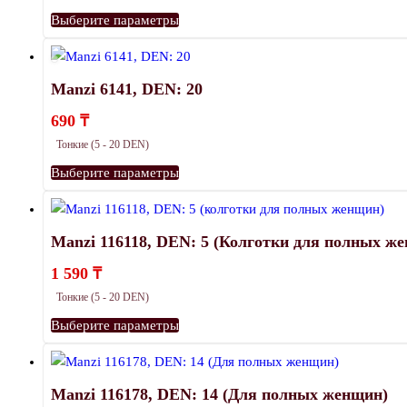
Этот
Выберите параметры
товар
имеет
несколько
Manzi 6141, DEN: 20
вариаций.
690
₸
Опции
Тонкие (5 - 20 DEN)
можно
Этот
выбрать
Выберите параметры
товар
на
имеет
странице
несколько
товара.
Manzi 116118, DEN: 5 (Колготки для полных ж
вариаций.
1 590
₸
Опции
Тонкие (5 - 20 DEN)
можно
Этот
выбрать
Выберите параметры
товар
на
имеет
странице
несколько
товара.
Manzi 116178, DEN: 14 (Для полных женщин)