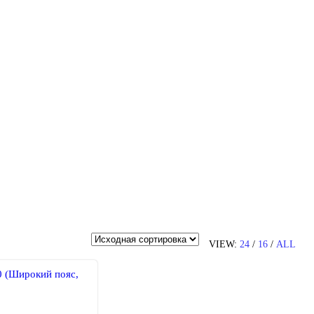
VIEW:
24
/
16
/
ALL