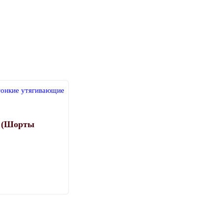
брать
ранице
ара.
5 (Шорты
от
вар
еет
колько