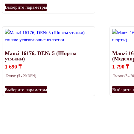
Этот
Выберите параметры
товар
имеет
несколько
вариаций.
Опции
можно
Manzi 16176, DEN: 5 (Шорты
Manzi 16
выбрать
утяжки)
(Модели
на
1 690
₸
1 790
₸
странице
товара.
Тонкие (5 - 20 DEN)
Тонкие (5 - 
Этот
Выберите параметры
Выберите 
товар
имеет
несколько
вариаций.
Опции
можно