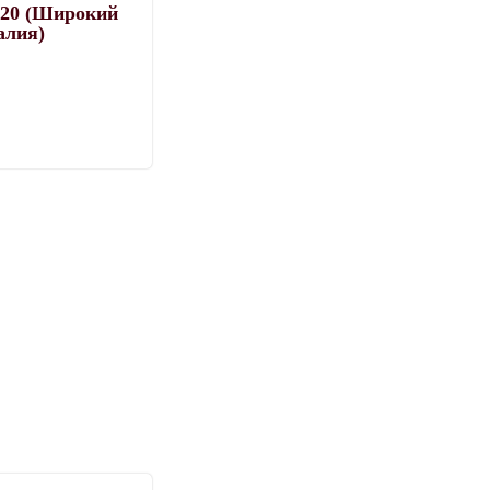
 20 (Широкий
алия)
от
вар
еет
колько
риаций.
ции
жно
брать
ранице
ара.