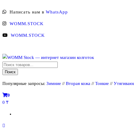
Перейти
Написать нам в
WhatsApp
к
содержимому
WOMM.STOCK
WOMM.STOCK
Поиск
WOMM Stock — интернет магазин колготок
Колготки MANZI, Naja Street тонкие, фантазийные, чулки, лосины
товаров
Поиск
Популярные запросы:
Зимние
//
Вторая кожа
//
Тонкие
//
Утягиваю
0
0 ₸