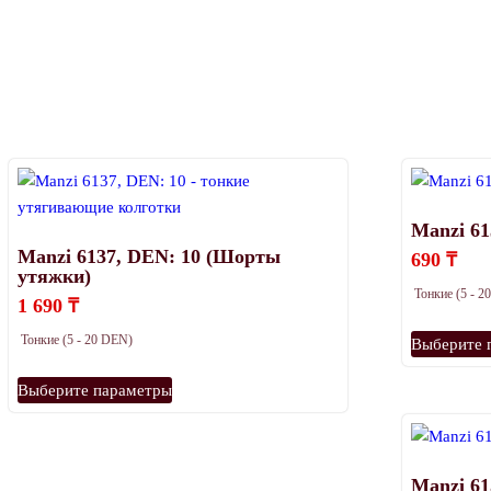
выбрать
на
странице
товара.
Manzi 61
Manzi 6137, DEN: 10 (Шорты
690
₸
утяжки)
Тонкие (5 - 
1 690
₸
Тонкие (5 - 20 DEN)
Выберите 
Этот
Выберите параметры
товар
имеет
несколько
вариаций.
Manzi 6