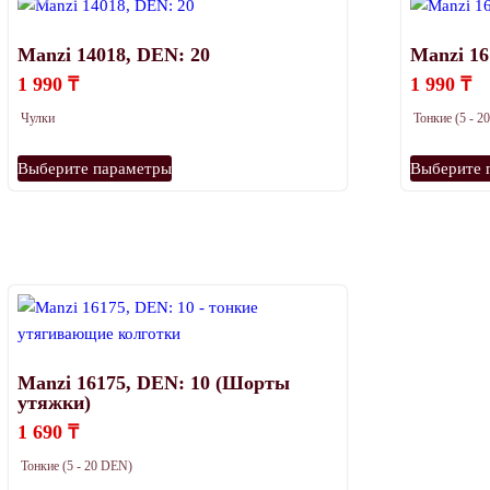
Manzi 14018, DEN: 20
Manzi 16
1 990
₸
1 990
₸
Чулки
Тонкие (5 - 
Этот
Выберите параметры
Выберите 
товар
имеет
несколько
вариаций.
Опции
можно
выбрать
на
Manzi 16175, DEN: 10 (Шорты
странице
утяжки)
товара.
1 690
₸
Тонкие (5 - 20 DEN)