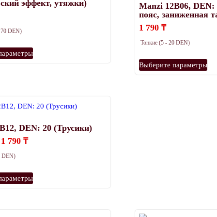
ский эффект, утяжки)
Manzi 12B06, DEN:
пояс, заниженная т
1 790
₸
- 70 DEN)
Тонкие (5 - 20 DEN)
Этот
параметры
товар
Эт
Выберите параметры
имеет
то
несколько
им
вариаций.
нес
Опции
ва
можно
Оп
B12, DEN: 20 (Трусики)
выбрать
мо
на
вы
Диапазон
1 790
₸
цен:
странице
на
20 DEN)
1
товара.
ст
690 ₸
Этот
тов
–
параметры
товар
1
790 ₸
имеет
несколько