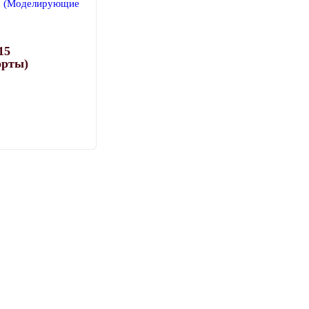
15
орты)
от
вар
еет
колько
риаций.
ции
жно
брать
ранице
ара.