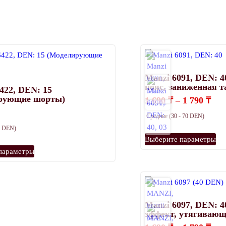
Manzi 6091, DEN: 
пояс, заниженная т
422, DEN: 15
рующие шорты)
Диа
1 690
₸
–
1 790
₸
цен
Средние (30 - 70 DEN)
1
690
20 DEN)
Эт
–
Выберите параметры
Этот
то
1
параметры
790
товар
им
имеет
нес
несколько
ва
вариаций.
Оп
Manzi 6097, DEN: 4
Опции
мо
эффект, утягивающ
можно
вы