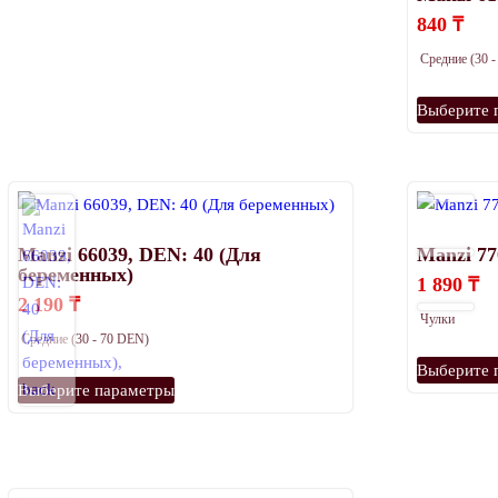
Опции
840
₸
можно
Средние (30 
выбрать
на
Выберите 
странице
товара.
Manzi 66039, DEN: 40 (Для
Manzi 77
беременных)
1 890
₸
2 190
₸
Чулки
Средние (30 - 70 DEN)
Выберите 
Этот
Выберите параметры
товар
имеет
несколько
вариаций.