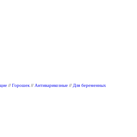
щие
//
Горошек
//
Антиварикозные
//
Для беременных