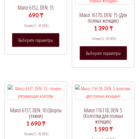
Manzi 6152, DEN: 15
Manzi 16170, DEN: 15 (Для
690
₸
полных женщин)
Тонкие (5 - 20 DEN)
1 390
₸
Этот
Тонкие (5 - 20 DEN)
Выберите параметры
товар
Этот
имеет
Выберите параметры
товар
несколько
имеет
вариаций.
нескол
Опции
вариац
можно
Опции
выбрать
можно
на
выбрат
странице
на
товара.
Manzi 6137, DEN: 10 (Шорты
Manzi 116118, DEN: 5
страни
утяжки)
(Колготки для полных
женщин)
товара.
1 690
₸
1 590
₸
Тонкие (5 - 20 DEN)