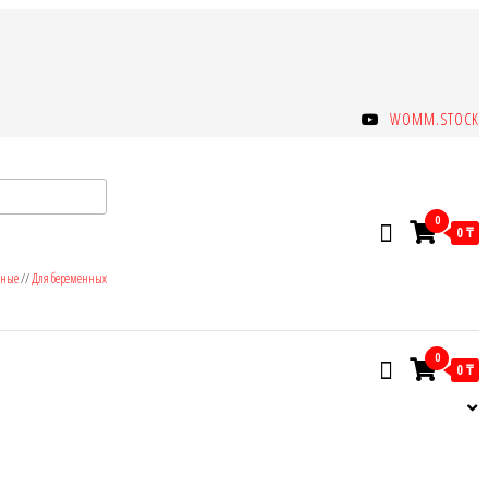
WOMM.STOCK
0
0 ₸
зные
//
Для беременных
0
0 ₸