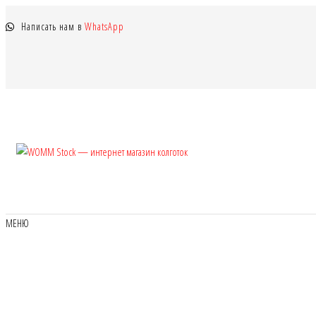
Перейти
Написать нам в
WhatsApp
к
содержимому
WOMM
Колготки
MANZI, Naja
Stock —
Street тонкие,
интернет
фантазийные,
чулки,
магазин
МЕНЮ
лосины
колготок