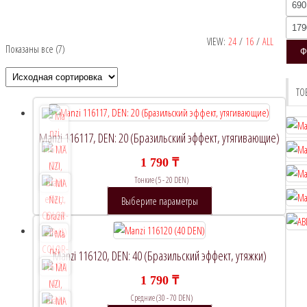
Мини
цена
Макси
цена
VIEW:
24
/
16
/
ALL
Показаны все (7)
Ф
Рекомендуемый продукт
ТО
В продаже
(0)
Manzi 116117, DEN: 20 (Бразильский эффект, утягивающие)
1 790
₸
Тонкие (5 - 20 DEN)
Категории товаров
Этот
Выберите параметры
товар
имеет
несколько
Manzi 116120, DEN: 40 (Бразильский эффект, утяжки)
Метки товаров
вариаций.
1 790
₸
Опции
Средние (30 - 70 DEN)
можно