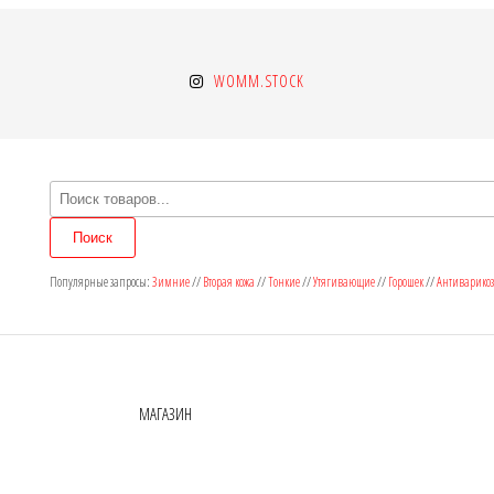
WOMM.STOCK
Поиск
товаров
Поиск
Популярные запросы:
Зимние
//
Вторая кожа
//
Тонкие
//
Утягивающие
//
Горошек
//
Антиварико
МАГАЗИН