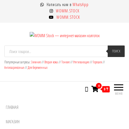
Перейти
Написать нам в
WhatsApp
к
WOMM.STOCK
содержимому
WOMM.STOCK
WOMM Stock — интернет магазин
Колготки MANZI, Naja Street тонкие,
Поиск
товаров
ПОИСК
фантазийные, чулки, лосины
колготок
Популярные запросы:
Зимние
//
Вторая кожа
//
Тонкие
//
Утягивающие
//
Горошек
//
Антиварикозные
//
Для беременных
0
0 ₸
МЕНЮ
ГЛАВНАЯ
МАГАЗИН