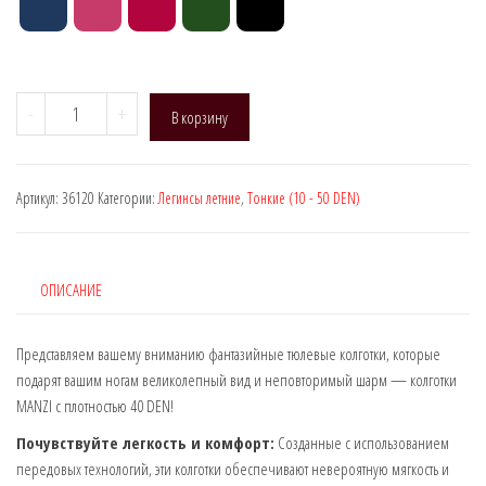
Количество
-
+
В корзину
товара
Manzi
36120,
Артикул:
36120
Категории:
Легинсы летние
,
Тонкие (10 - 50 DEN)
DEN:
40
(Фантазийные
тюлевые
ОПИСАНИЕ
колготки)
Представляем вашему вниманию фантазийные тюлевые колготки, которые
подарят вашим ногам великолепный вид и неповторимый шарм — колготки
MANZI с плотностью 40 DEN!
Почувствуйте легкость и комфорт:
Созданные с использованием
передовых технологий, эти колготки обеспечивают невероятную мягкость и