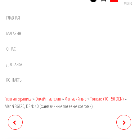
МЕНЮ
ГЛАВНАЯ
МАГАЗИН
О НАС
ДОСТАВКА
КОНТАКТЫ
Главная страница
»
Онлайн магазин
»
Фантазийные
»
Тонкие (10 - 50 DEN)
»
Manzi 36120, DEN: 40 (Фантазийные тюлевые колготки)
MANZI 36069, DEN: 20
MANZI 36214, DEN: 20
(ФАНТАЗИЙНЫЕ КОЛГОТКИ