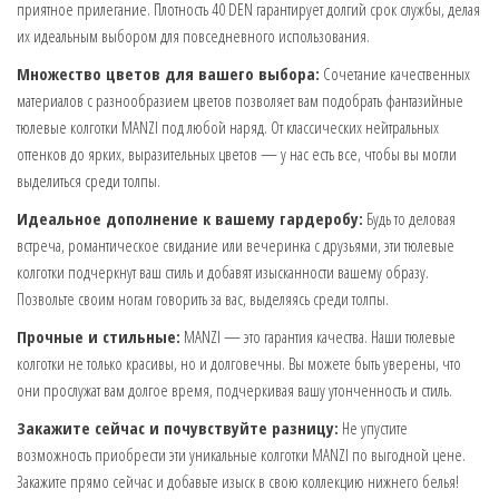
приятное прилегание. Плотность 40 DEN гарантирует долгий срок службы, делая
их идеальным выбором для повседневного использования.
Множество цветов для вашего выбора:
Сочетание качественных
материалов с разнообразием цветов позволяет вам подобрать фантазийные
тюлевые колготки MANZI под любой наряд. От классических нейтральных
оттенков до ярких, выразительных цветов — у нас есть все, чтобы вы могли
выделиться среди толпы.
Идеальное дополнение к вашему гардеробу:
Будь то деловая
встреча, романтическое свидание или вечеринка с друзьями, эти тюлевые
колготки подчеркнут ваш стиль и добавят изысканности вашему образу.
Позвольте своим ногам говорить за вас, выделяясь среди толпы.
Прочные и стильные:
MANZI — это гарантия качества. Наши тюлевые
колготки не только красивы, но и долговечны. Вы можете быть уверены, что
они прослужат вам долгое время, подчеркивая вашу утонченность и стиль.
Закажите сейчас и почувствуйте разницу:
Не упустите
возможность приобрести эти уникальные колготки MANZI по выгодной цене.
Закажите прямо сейчас и добавьте изыск в свою коллекцию нижнего белья!