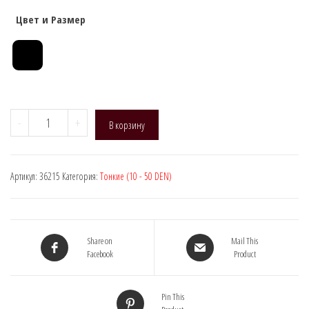
Цвет и Размер
Количество
-
+
В корзину
товара
Manzi
36215,
Артикул:
36215
Категория:
Тонкие (10 - 50 DEN)
DEN:
20
Share on
Mail This
Facebook
Product
Pin This