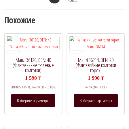
Product
Похожие
Manzi 36120, DEN: 40
Manzi 36214, DEN: 20
(Фантазийные тюлевые
(Фантазийные колготки
колготки)
горох)
1 590
₸
1 990
₸
,
Легинсы летние
Тонкие (10 - 50 DEN)
Тонкие (10 - 50 DEN)
Этот
Этот
Выберите параметры
Выберите параметры
товар
товар
имеет
имеет
несколько
нескол
вариаций.
вариац