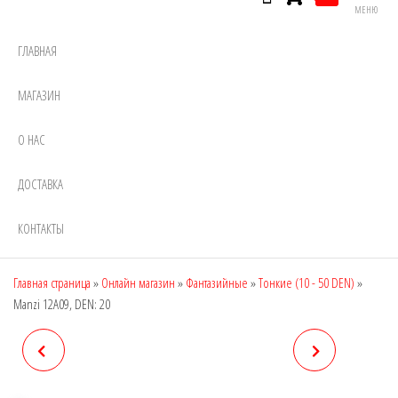
МЕНЮ
ГЛАВНАЯ
МАГАЗИН
О НАС
ДОСТАВКА
КОНТАКТЫ
Главная страница
»
Онлайн магазин
»
Фантазийные
»
Тонкие (10 - 50 DEN)
»
Manzi 12A09, DEN: 20
MANZI 12A08, DEN: 30
MANZI 12A11, DEN: 30