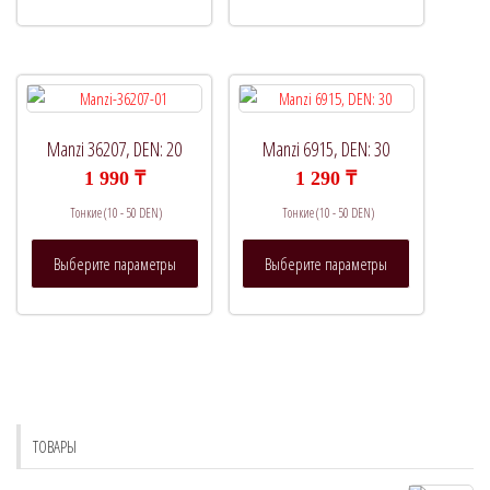
имеет
имеет
несколько
несколько
вариаций.
вариаций.
Опции
Опции
можно
можно
выбрать
выбрать
Manzi 36207, DEN: 20
Manzi 6915, DEN: 30
на
на
1 990
₸
1 290
₸
странице
странице
Тонкие (10 - 50 DEN)
Тонкие (10 - 50 DEN)
товара.
товара.
Этот
Этот
Выберите параметры
Выберите параметры
товар
товар
имеет
имеет
несколько
несколько
вариаций.
вариаций.
Опции
Опции
можно
можно
выбрать
выбрать
ТОВАРЫ
на
на
странице
странице