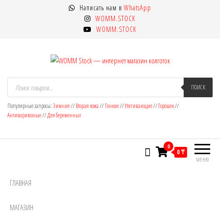
Перейти
Написать нам в
WhatsApp
к
WOMM.STOCK
содержимому
WOMM.STOCK
WOMM Stock — интернет магазин
Колготки MANZI, Naja Street тонкие,
Поиск
товаров
ПОИСК
фантазийные, чулки, лосины
колготок
Популярные запросы:
Зимние
//
Вторая кожа
//
Тонкие
//
Утягивающие
//
Горошек
//
Антиварикозные
//
Для беременных
0
0 ₸
МЕНЮ
ГЛАВНАЯ
МАГАЗИН