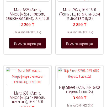
Manzi 6685 (Алена,
Manzi 76027, DEN: 1600
Микрофибра с начесом,
(Теплые колготки с начесом
заниженная талия), DEN: 1600
из лебяжего пуха)
2 200
₸
2 890
₸
Зимние (1200 - 9800 DEN)
Зимние (1200 - 9800 DEN)
Этот
Этот
Выберите параметры
Выберите параметры
товар
товар
имеет
имеет
несколько
нескол
вариаций.
вариац
Опции
Опции
можно
можно
выбрать
выбрат
на
на
Naja Street E2208, DEN: 6800
странице
страни
(Термо, 1 шов, ХБ)
Manzi 6681 (Алена,
товара.
товара.
Микрофибра с начесом,
3 900
₸
великаны), DEN: 1600
Зимние (1200 - 9800 DEN)