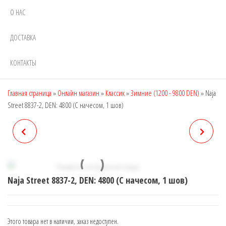
О НАС
ДОСТАВКА
КОНТАКТЫ
Главная страница
»
Онлайн магазин
»
Классик
»
Зимние (1200 - 9800 DEN)
»
Naja
Street 8837-2, DEN: 4800 (C начесом, 1 шов)
NAJA STREET 8837-1, DEN:
NAJA STREET 9188-1, DEN:
4800 (C НАЧЕСОМ, 2 ШВА)
8800 (КОЛГОТКИ С
Naja Street 8837-2, DEN: 4800 (C начесом, 1 шов)
НАЧЕСОМ, ВЕЛИКАНЫ)
Этого товара нет в наличии, заказ недоступен.