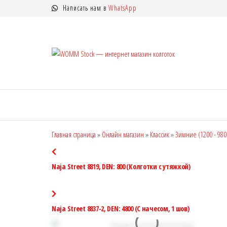
Перейти
Написать нам в
WhatsApp
к
содержимому
WOMM
Колготки
MANZI, Naja
Stock —
Street тонкие,
интерн
фантазийные,
чулки,
магази
лосины
колгот
Главная страница
»
Онлайн магазин
»
Классик
»
Зимние (1200 - 980
Naja Street 8819, DEN: 800 (Колготки с утяжкой)
Naja Street 8837-2, DEN: 4800 (C начесом, 1 шов)