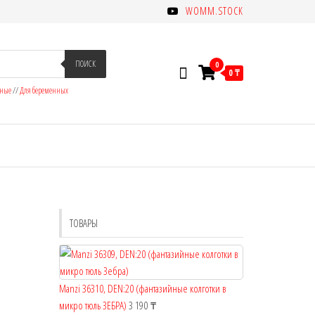
WOMM.STOCK
ПОИСК
0
0 ₸
зные
//
Для беременных
ТОВАРЫ
Manzi 36310, DEN:20 (фантазийные колготки в
микро тюль ЗЕБРА)
3 190
₸