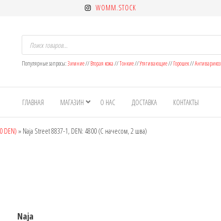
WOMM.STOCK
Поиск
товаров
Популярные запросы:
Зимние
//
Вторая кожа
//
Тонкие
//
Утягивающие
//
Горошек
//
Антиварико
ет
н
ГЛАВНАЯ
МАГАЗИН
О НАС
ДОСТАВКА
КОНТАКТЫ
ок
0 DEN)
»
Naja Street 8837-1, DEN: 4800 (C начесом, 2 шва)
Naja