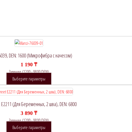
6039, DEN: 1600 (Микрофибра с начесом)
1 190
₸
Зимние (1200 - 9800 DEN)
Этот
Выберите параметры
товар
имеет
несколько
t E2211 (Для Беременных, 2 шва), DEN: 6800
вариаций.
3 890
₸
Опции
Зимние (1200 - 9800 DEN)
можно
Этот
Выберите параметры
выбрать