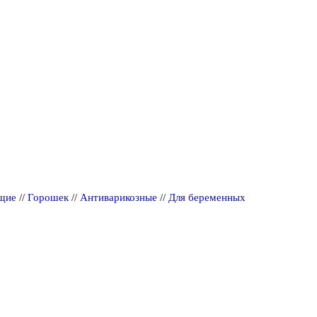
щие
//
Горошек
//
Антиварикозные
//
Для беременных