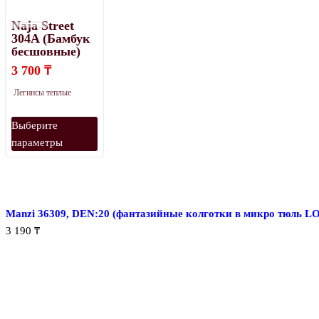
Naja Street
304A (Бамбук
Метки товаров
бесшовные)
3 700
₸
Легинсы теплые
Этот
Выберите
товар
параметры
имеет
несколько
вариаций.
Опции
Manzi 36309, DEN:20 (фантазийные колготки в микро тюль L
можно
3 190
₸
выбрать
на
странице
товара.