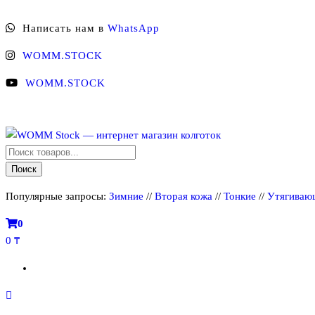
Перейти
Написать нам в
WhatsApp
к
содержимому
WOMM.STOCK
WOMM.STOCK
Поиск
WOMM Stock — интернет магазин колготок
Колготки MANZI, Naja Street тонкие, фантазийные, чулки, лосины
товаров
Поиск
Популярные запросы:
Зимние
//
Вторая кожа
//
Тонкие
//
Утягиваю
0
0 ₸