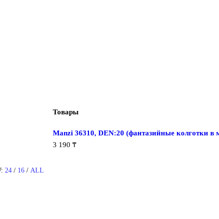
Товары
Manzi 36310, DEN:20 (фантазийные колготки в 
3 190
₸
:
24
/
16
/
ALL