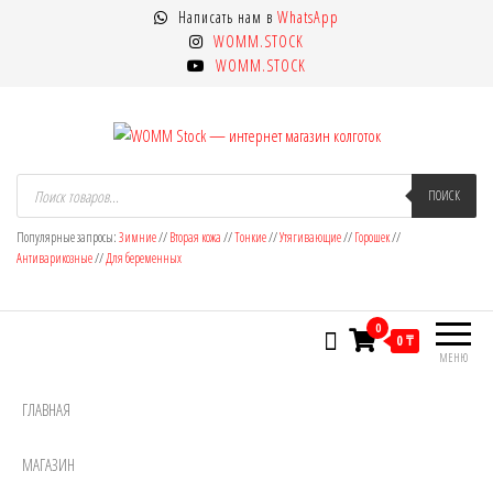
Перейти
Написать нам в
WhatsApp
к
WOMM.STOCK
содержимому
WOMM.STOCK
WOMM Stock — интернет магазин
Колготки MANZI, Naja Street тонкие,
Поиск
товаров
ПОИСК
фантазийные, чулки, лосины
колготок
Популярные запросы:
Зимние
//
Вторая кожа
//
Тонкие
//
Утягивающие
//
Горошек
//
Антиварикозные
//
Для беременных
0
0 ₸
МЕНЮ
ГЛАВНАЯ
МАГАЗИН