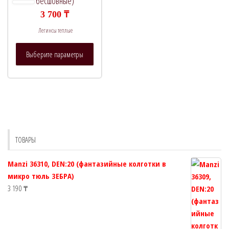
бесшовные)
3 700
₸
Легинсы теплые
Этот
Выберите параметры
товар
имеет
несколько
вариаций.
Опции
можно
выбрать
ТОВАРЫ
на
странице
Manzi 36310, DEN:20 (фантазийные колготки в
товара.
микро тюль ЗЕБРА)
3 190
₸