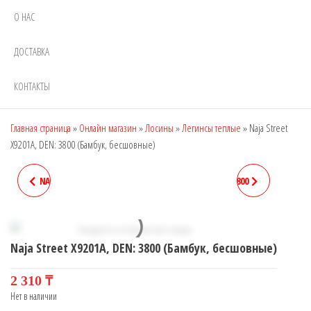
О НАС
ДОСТАВКА
КОНТАКТЫ
Главная страница
»
Онлайн магазин
»
Лосины
»
Легинсы теплые
»
Naja Street
X9201A, DEN: 3800 (Бамбук, бесшовные)
NAJA STREET K7795, DEN: 380
NAJA STREET X9202, DEN: 800
(БАМБУК, 1 ШОВ)
Naja Street X9201A, DEN: 3800 (Бамбук, бесшовные)
2 310
₸
Нет в наличии