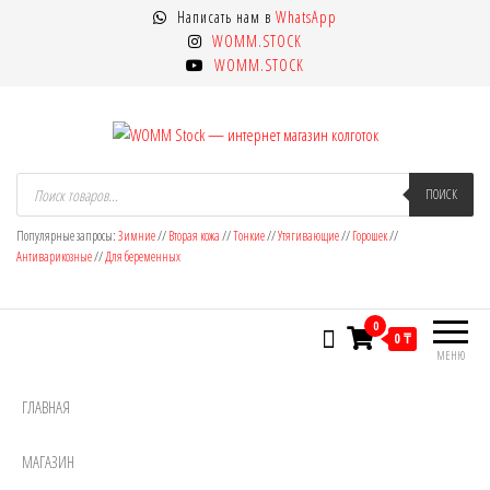
Перейти
Написать нам в
WhatsApp
к
WOMM.STOCK
содержимому
WOMM.STOCK
WOMM Stock — интернет магазин
Колготки MANZI, Naja Street тонкие,
Поиск
товаров
ПОИСК
фантазийные, чулки, лосины
колготок
Популярные запросы:
Зимние
//
Вторая кожа
//
Тонкие
//
Утягивающие
//
Горошек
//
Антиварикозные
//
Для беременных
0
0 ₸
МЕНЮ
ГЛАВНАЯ
МАГАЗИН