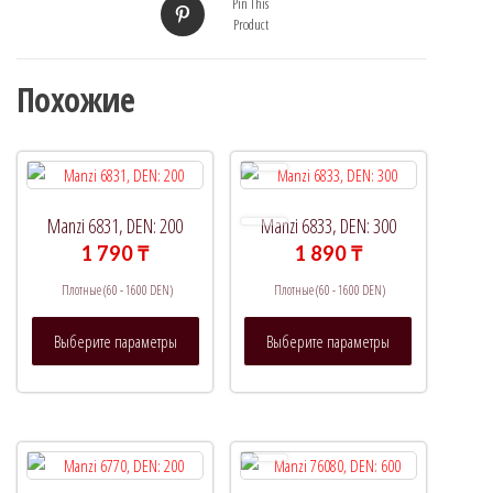
Pin This
Product
Похожие
Manzi 6831, DEN: 200
Manzi 6833, DEN: 300
1 790
₸
1 890
₸
Плотные (60 - 1600 DEN)
Плотные (60 - 1600 DEN)
Этот
Этот
Выберите параметры
Выберите параметры
товар
товар
имеет
имеет
несколько
несколько
вариаций.
вариаций.
Опции
Опции
можно
можно