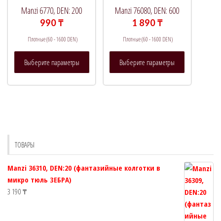
выбрать
выбрать
Manzi 6770, DEN: 200
Manzi 76080, DEN: 600
на
на
990
₸
1 890
₸
странице
странице
Плотные (60 - 1600 DEN)
Плотные (60 - 1600 DEN)
товара.
товара.
Этот
Этот
Выберите параметры
Выберите параметры
товар
товар
имеет
имеет
несколько
несколько
вариаций.
вариаций.
Опции
Опции
можно
можно
выбрать
выбрать
ТОВАРЫ
на
на
странице
странице
Manzi 36310, DEN:20 (фантазийные колготки в
товара.
товара.
микро тюль ЗЕБРА)
3 190
₸