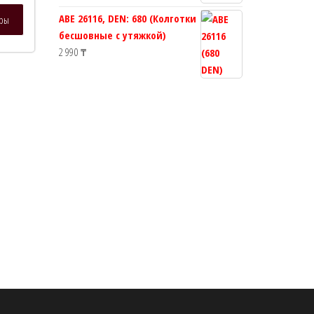
Этот
ABE 26116, DEN: 680 (Колготки
тры
товар
бесшовные с утяжкой)
имеет
2 990
₸
несколько
вариаций.
Опции
можно
выбрать
на
странице
товара.