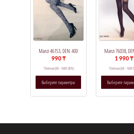
Manzi 46153, DEN: 400
Manzi 76038, DE
990
₸
1 990
₸
Плотные (60 - 1600 DEN)
Плотные (60 - 1600
Этот
Выберите параметры
Выберите парам
товар
имеет
несколько
вариаций.
Опции
можно
выбрать