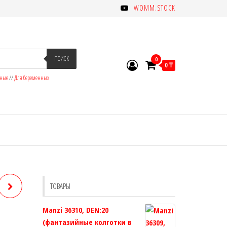
WOMM.STOCK
ПОИСК
0
0 ₸
зные
//
Для беременных
ТОВАРЫ
Manzi 36310, DEN:20
(фантазийные колготки в