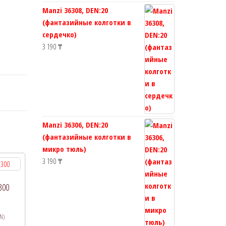
Manzi 36308, DEN:20
(фантазийные колготки в
сердечко)
3 190
₸
Manzi 36306, DEN:20
(фантазийные колготки в
микро тюль)
3 190
₸
300
N)