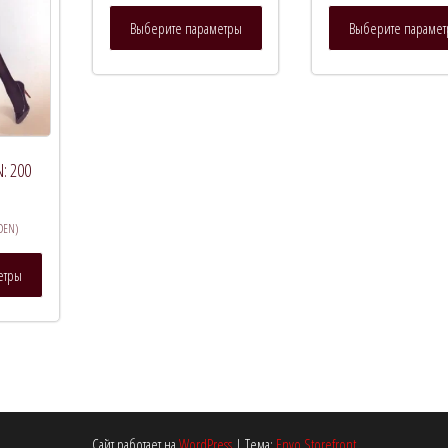
Этот
Выберите параметры
Выберите параме
товар
имеет
несколько
вариаций.
Опции
можно
N: 200
выбрать
на
странице
 DEN)
товара.
Этот
етры
товар
имеет
несколько
вариаций.
Опции
можно
выбрать
Сайт работает на
WordPress
|
Тема:
Envo Storefront