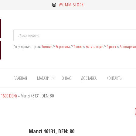
WOMM.STOCK
Поиск
товаров
Популярные запросы:
Зимние
//
Вторая кожа
//
Тонкие
//
Утягивающие
//
Горошек
//
Антиварико
ГЛАВНАЯ
МАГАЗИН
О НАС
ДОСТАВКА
КОНТАКТЫ
- 1600 DEN)
»
Manzi 46131, DEN: 80
MANZI 46132, DEN: 300
Manzi 46131, DEN: 80