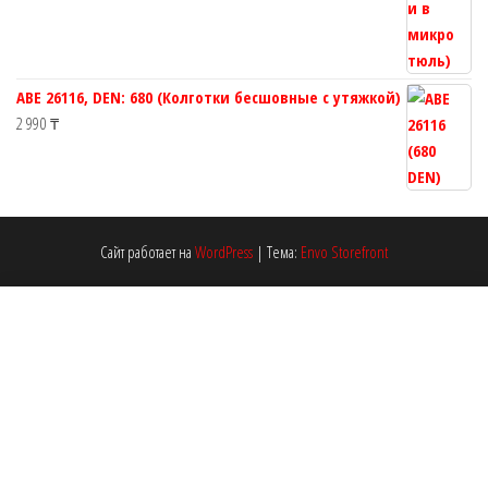
ABE 26116, DEN: 680 (Колготки бесшовные с утяжкой)
2 990
₸
Сайт работает на
WordPress
|
Тема:
Envo Storefront
Manzi 46153, DEN: 400
Select options
990
₸
У меня вопрос по товару Manzi 46153, DEN: 400
https://womm.kz/product/manzi-46153-den-400/
Начать Чат