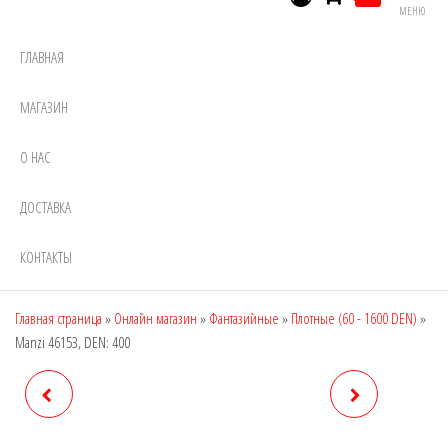
МЕНЮ
ГЛАВНАЯ
МАГАЗИН
О НАС
ДОСТАВКА
КОНТАКТЫ
Главная страница
»
Онлайн магазин
»
Фантазийные
»
Плотные (60 - 1600 DEN)
»
Manzi 46153, DEN: 400
MANZI 46151, DEN: 200
MANZI 46166, DEN: 200