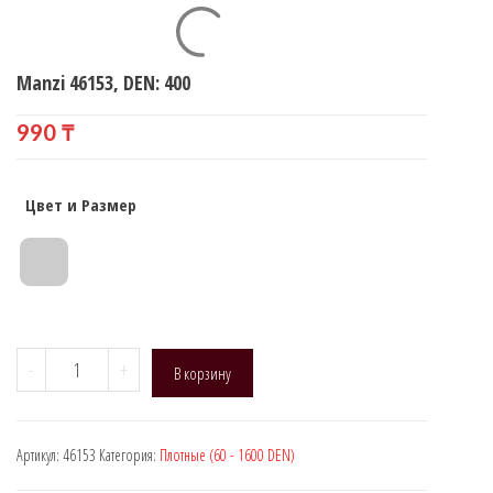
Manzi 46153, DEN: 400
990
₸
Цвет и Размер
Количество
-
+
В корзину
товара
Manzi
46153,
Артикул:
46153
Категория:
Плотные (60 - 1600 DEN)
DEN:
400