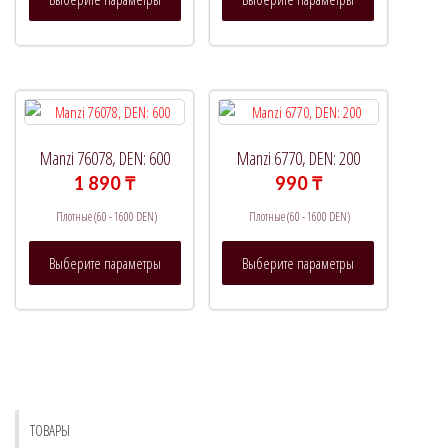
товар
товар
имеет
имеет
несколько
несколько
вариаций.
вариаций.
Опции
Опции
можно
можно
выбрать
выбрать
Manzi 76078, DEN: 600
Manzi 6770, DEN: 200
на
на
1 890
₸
990
₸
странице
странице
Плотные (60 - 1600 DEN)
Плотные (60 - 1600 DEN)
товара.
товара.
Этот
Этот
Выберите параметры
Выберите параметры
товар
товар
имеет
имеет
несколько
несколько
вариаций.
вариаций.
Опции
Опции
можно
можно
выбрать
выбрать
ТОВАРЫ
на
на