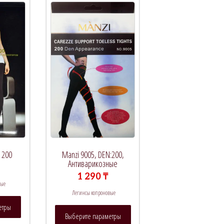
: 200
Manzi 9005, DEN:200,
Антиварикозные
1 290
₸
вые
Легинсы копроновые
Этот
етры
Этот
товар
Выберите параметры
товар
имеет