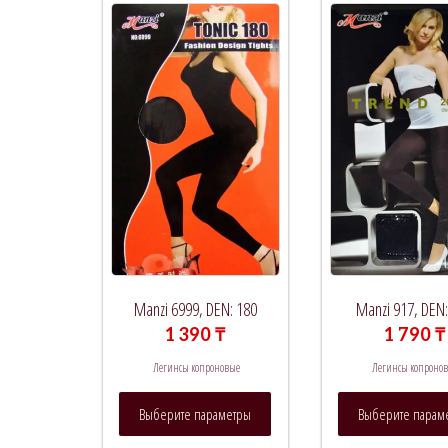
Manzi 6999, DEN: 180
Manzi 917, DEN
1 390
₸
1 790
₸
Легинсы копроновые
Легинсы копроно
Этот
Выберите параметры
Выберите парам
товар
имеет