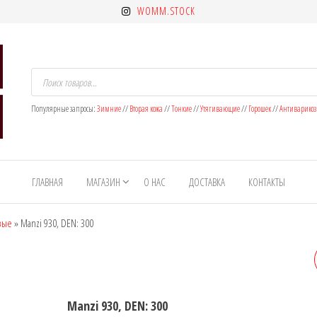
WOMM.STOCK
Поиск
товаров
Популярные запросы:
Зимние
//
Вторая кожа
//
Тонкие
//
Утягивающие
//
Горошек
//
Антиварико
ГЛАВНАЯ
МАГАЗИН
О НАС
ДОСТАВКА
КОНТАКТЫ
вые
»
Manzi 930, DEN: 300
MANZI 9605, DEN: 800
Manzi 930, DEN: 300