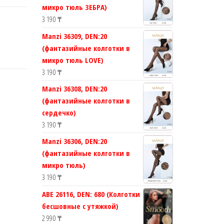
микро тюль ЗЕБРА)
3 190
₸
Manzi 36309, DEN:20
(фантазийные колготки в
микро тюль LOVE)
3 190
₸
Manzi 36308, DEN:20
(фантазийные колготки в
сердечко)
3 190
₸
Manzi 36306, DEN:20
(фантазийные колготки в
микро тюль)
3 190
₸
ABE 26116, DEN: 680 (Колготки
бесшовные с утяжкой)
2 990
₸