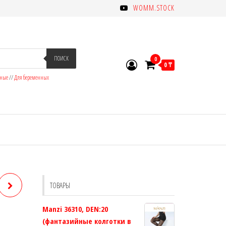
WOMM.STOCK
ПОИСК
0
0 ₸
зные
//
Для беременных
ТОВАРЫ
Manzi 36310, DEN:20
(фантазийные колготки в