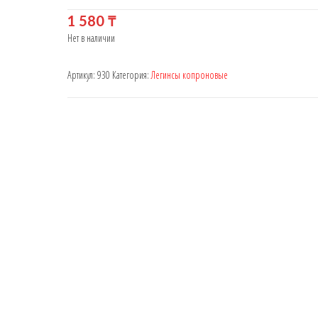
1 580
₸
Нет в наличии
Артикул:
930
Категория:
Легинсы копроновые