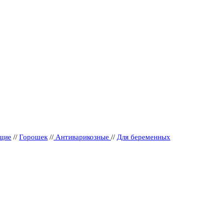
щие
//
Горошек
//
Антиварикозные
//
Для беременных