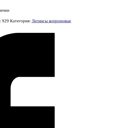
личии
:
929
Категория:
Легинсы копроновые