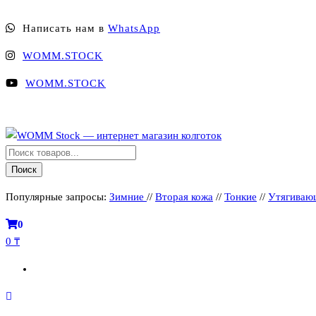
Перейти
Написать нам в
WhatsApp
к
содержимому
WOMM.STOCK
WOMM.STOCK
Поиск
WOMM Stock — интернет магазин колготок
Колготки MANZI, Naja Street тонкие, фантазийные, чулки, лосины
товаров
Поиск
Популярные запросы:
Зимние
//
Вторая кожа
//
Тонкие
//
Утягиваю
0
0 ₸