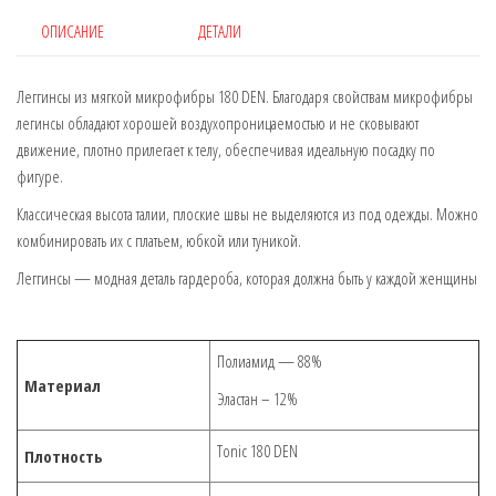
ОПИСАНИЕ
ДЕТАЛИ
Леггинсы из мягкой микрофибры 180 DEN. Благодаря свойствам микрофибры
легинсы обладают хорошей воздухопроницаемостью и не сковывают
движение, плотно прилегает к телу, обеспечивая идеальную посадку по
фигуре.
Классическая высота талии, плоские швы не выделяются из под одежды. Можно
комбинировать их с платьем, юбкой или туникой.
Леггинсы — модная деталь гардероба, которая должна быть у каждой женщины
Полиамид — 88%
Материал
Эластан – 12%
Tonic 180 DEN
Плотность