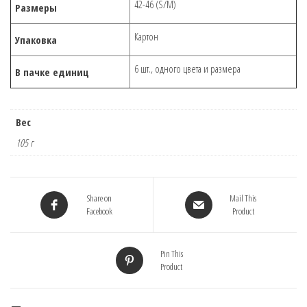
42-46 (S/M)
Размеры
Картон
Упаковка
6 шт., одного цвета и размера
В пачке единиц
Вес
105 г
Share on
Mail This
Facebook
Product
Pin This
Product