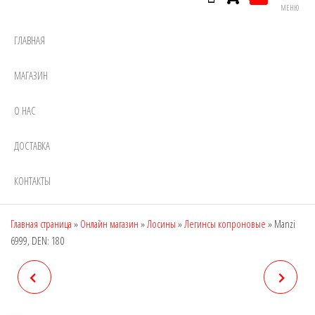
МЕНЮ
ГЛАВНАЯ
МАГАЗИН
О НАС
ДОСТАВКА
КОНТАКТЫ
Главная страница
»
Онлайн магазин
»
Лосины
»
Легинсы копроновые
»
Manzi
6999, DEN: 180
MANZI 6727, DEN: 80
MANZI 7701, DEN: 20
(КОЛГОТКИ И