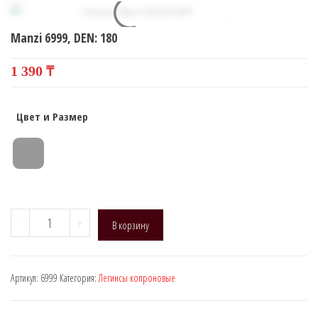
МИКРОФИБРЫ)
Manzi 6999, DEN: 180
1 390
₸
Цвет и Размер
Количество
-
+
В корзину
товара
Manzi
6999,
Артикул:
6999
Категория:
Легинсы копроновые
DEN:
180