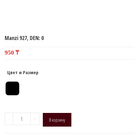
Manzi 927, DEN: 0
950
₸
Цвет и Размер
Количество
-
+
В корзину
товара
Manzi
927,