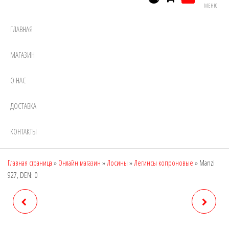
МЕНЮ
ГЛАВНАЯ
МАГАЗИН
О НАС
ДОСТАВКА
КОНТАКТЫ
Главная страница
»
Онлайн магазин
»
Лосины
»
Легинсы копроновые
»
Manzi
927, DEN: 0
MANZI 9209, DEN: 3800
MANZI 929, DEN: 300
(ХЛОПОК, УТЯЖКИ,