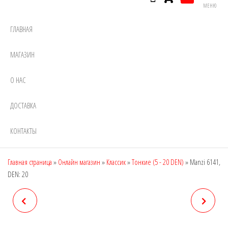
МЕНЮ
ГЛАВНАЯ
МАГАЗИН
О НАС
ДОСТАВКА
КОНТАКТЫ
Главная страница
»
Онлайн магазин
»
Классик
»
Тонкие (5 - 20 DEN)
»
Manzi 6141,
DEN: 20
MANZI 6140, DEN: 20
MANZI 6143, DEN: 40
(ШИРОКИЙ ПОЯС,
(ШИРОКИЙ ПОЯС)