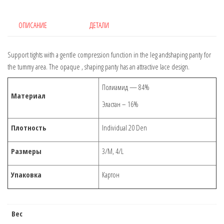
ОПИСАНИЕ
ДЕТАЛИ
Support tights with a gentle compression function in the leg andshaping panty for
the tummy area. The opaque , shaping panty has an attractive lace design.
Полиамид — 84%
Материал
Эластан – 16%
Плотность
Individual 20 Den
Размеры
3/M, 4/L
Упаковка
Картон
Вес