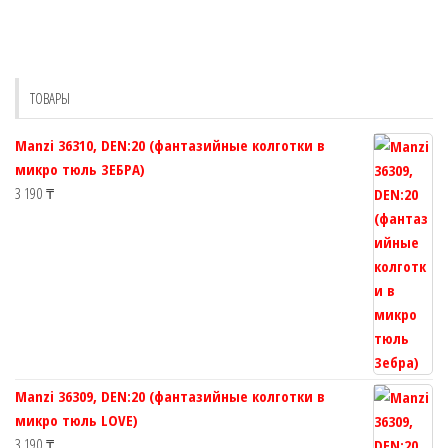
вариаций.
вариац
Опции
Опции
можно
можно
выбрать
выбрат
ТОВАРЫ
на
на
странице
страни
Manzi 36310, DEN:20 (фантазийные колготки в
товара.
товара.
микро тюль ЗЕБРА)
3 190
₸
Manzi 36309, DEN:20 (фантазийные колготки в
микро тюль LOVE)
3 190
₸