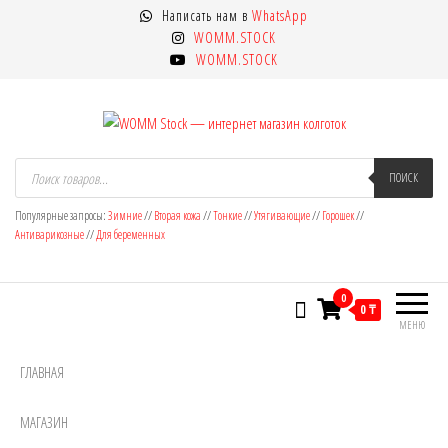
Перейти
Написать нам в
WhatsApp
к
WOMM.STOCK
содержимому
WOMM.STOCK
WOMM Stock — интернет магазин
Колготки MANZI, Naja Street тонкие,
Поиск
товаров
ПОИСК
фантазийные, чулки, лосины
колготок
Популярные запросы:
Зимние
//
Вторая кожа
//
Тонкие
//
Утягивающие
//
Горошек
//
Антиварикозные
//
Для беременных
0
0 ₸
МЕНЮ
ГЛАВНАЯ
МАГАЗИН