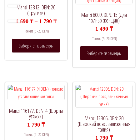
Manzi 12B12, DEN: 20
(Трусики)
Manzi 8009, DEN: 15 (Для
полных женщин)
Диапазон
1 690
₸
–
1 790
₸
цен:
1 490
₸
Тонкие (5 - 20 DEN)
1
690 ₸
Тонкие (5 - 20 DEN)
Этот
–
Выберите параметры
товар
Этот
1
Выберите параметры
790 ₸
имеет
товар
несколько
имеет
вариаций.
нескол
Опции
вариац
можно
Опции
выбрать
можно
на
выбрат
странице
на
Manzi 116177, DEN: 4 (Шорты
товара.
страни
утяжки)
Manzi 12B06, DEN: 20
товара.
(Широкий пояс, заниженная
1 790
₸
талия)
Тонкие (5 - 20 DEN)
1 790
₸