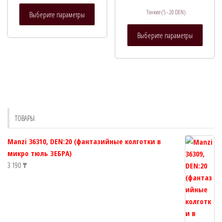
Этот
Тонкие (5 - 20 DEN)
Выберите параметры
товар
Этот
имеет
Выберите параметры
товар
несколько
имеет
вариаций.
нескол
Опции
вариац
можно
Опции
выбрать
можно
на
выбрат
странице
ТОВАРЫ
на
товара.
страни
Manzi 36310, DEN:20 (фантазийные колготки в
товара.
микро тюль ЗЕБРА)
3 190
₸