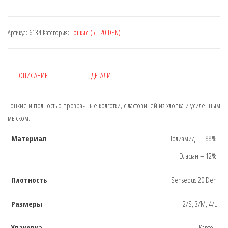
Артикул:
6134
Категория:
Тонкие (5 - 20 DEN)
ОПИСАНИЕ
ДЕТАЛИ
Тонкие и полностью прозрачные колготки, с ластовицей из хлопка и усиленным
мыском.
Материал
Полиамид — 88%
Эластан – 12%
Плотность
Senseous 20 Den
Размеры
2/S, 3/M, 4/L
Упаковка
Картон