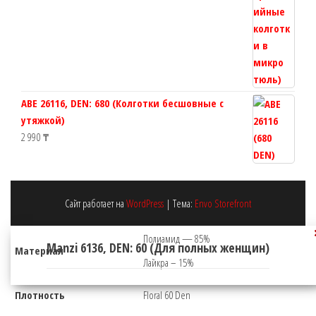
ABE 26116, DEN: 680 (Колготки бесшовные с
утяжкой)
2 990
₸
Сайт работает на
WordPress
|
Тема:
Envo Storefront
Полиамид — 85%
Manzi 6136, DEN: 60 (Для полных женщин)
Материал
Лайкра – 15%
Плотность
Floral 60 Den