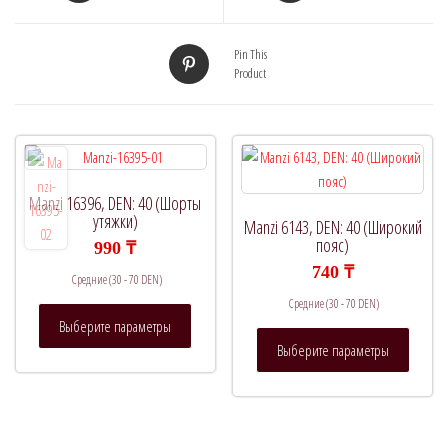
Pin This
Product
Manzi 16396, DEN: 40 (Шорты
утяжки)
Manzi 6143, DEN: 40 (Широкий
пояс)
990
₸
740
₸
Средние (30 - 70 DEN)
Средние (30 - 70 DEN)
Этот
Выберите параметры
товар
Этот
Выберите параметры
имеет
товар
несколько
имеет
вариаций.
нескол
Опции
вариац