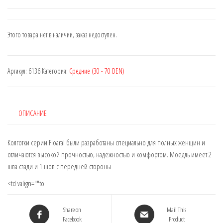
Этого товара нет в наличии, заказ недоступен.
Артикул:
6136
Категория:
Средние (30 - 70 DEN)
ОПИСАНИЕ
Колготки серии Floaral были разработаны специально для полных женщин и
отличаются высокой прочностью, надежностью и комфортом. Моедль имеет 2
шва сзади и 1 шов с передней стороны
<td valign=""to
Share on
Mail This
Facebook
Product