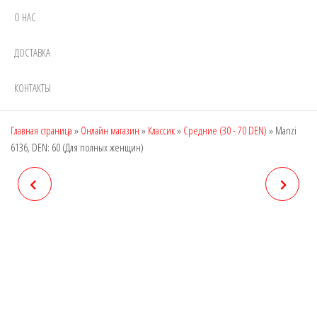
О НАС
ДОСТАВКА
КОНТАКТЫ
Главная страница
»
Онлайн магазин
»
Классик
»
Средние (30 - 70 DEN)
»
Manzi
6136, DEN: 60 (Для полных женщин)
MANZI 6134, DEN: 20
MANZI 6138, DEN: 10