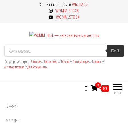
Перейти
Написать нам в
WhatsApp
к
WOMM.STOCK
содержимому
WOMM.STOCK
WOMM Stock — интернет магазин
Колготки MANZI, Naja Street тонкие,
Поиск
товаров
ПОИСК
фантазийные, чулки, лосины
колготок
Популярные запросы:
Зимние
//
Вторая кожа
//
Тонкие
//
Утягивающие
//
Горошек
//
Антиварикозные
//
Для беременных
0
0 ₸
МЕНЮ
ГЛАВНАЯ
МАГАЗИН