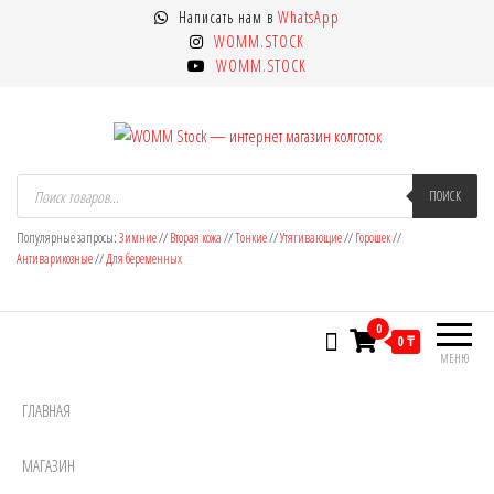
Перейти
Написать нам в
WhatsApp
к
WOMM.STOCK
содержимому
WOMM.STOCK
WOMM Stock — интернет магазин
Колготки MANZI, Naja Street тонкие,
Поиск
товаров
ПОИСК
фантазийные, чулки, лосины
колготок
Популярные запросы:
Зимние
//
Вторая кожа
//
Тонкие
//
Утягивающие
//
Горошек
//
Антиварикозные
//
Для беременных
0
0 ₸
МЕНЮ
ГЛАВНАЯ
МАГАЗИН