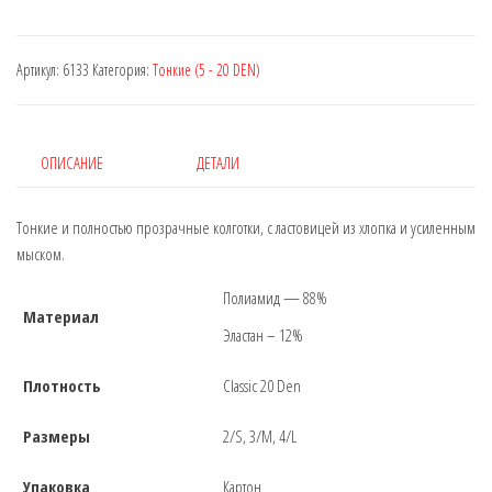
Артикул:
6133
Категория:
Тонкие (5 - 20 DEN)
ОПИСАНИЕ
ДЕТАЛИ
Тонкие и полностью прозрачные колготки, с ластовицей из хлопка и усиленным
мыском.
Полиамид — 88%
Материал
Эластан – 12%
Плотность
Classic 20 Den
Размеры
2/S, 3/M, 4/L
Упаковка
Картон