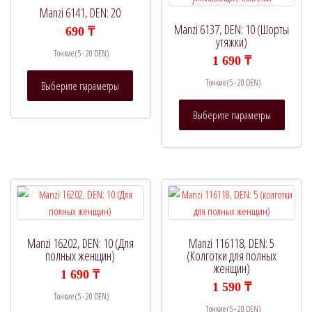
Manzi 6141, DEN: 20
Manzi 6137, DEN: 10 (Шорты
690
₸
утяжки)
Тонкие (5 - 20 DEN)
1 690
₸
Этот
Тонкие (5 - 20 DEN)
Выберите параметры
товар
Этот
имеет
Выберите параметры
товар
несколько
имеет
вариаций.
нескол
Опции
вариац
можно
Опции
выбрать
можно
на
выбрат
странице
на
товара.
Manzi 16202, DEN: 10 (Для
Manzi 116118, DEN: 5
страни
полных женщин)
(Колготки для полных
женщин)
товара.
1 690
₸
1 590
₸
Тонкие (5 - 20 DEN)
Тонкие (5 - 20 DEN)