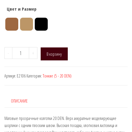
Цвет и Размер
Количество
-
+
В корзину
товара
Naja
Street
Артикул:
E2106
Категория:
Тонкие (5 - 20 DEN)
E2106,
DEN:
20
(Шорты)
ОПИСАНИЕ
Матовые прозрачные колготки 20 DEN. Верх аккуратные моделирующие
шортики с одним плоским швом. Высокая посадка, хлопковая ластовица и