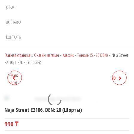
О НАС
ДОСТАВКА
КОНТАКТЫ
Главная страница
»
Онлайн магазин
»
Классик
»
Тонкие (5 - 20 DEN)
»
Naja Street
E2106, DEN: 20 (Шорты)
MANZI 16422, DEN: 15
NAJA STREET E2107, DEN: 20
(МОДЕЛИРУЮЩИЕ
(ДЛЯ ПОЛНЫХ ЖЕНЩИН)
ШОРТЫ)
Naja Street E2106, DEN: 20 (Шорты)
990
₸