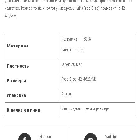
укрепленный мысок позволит Вам чувствовать себя комфортно и уютно в этих
колготках. Размер тонких колгот универсальный (Free Size) подходит на 42-
46(S/M)
Полиамид — 89%
Материал
Лайкра – 11%
Karen 20 Den
Плотность
Free Size, 42-46(S/M)
Размеры
Картон
Упаковка
6 шт., одного цвета и размера
В пачке единиц
Share on
Mail This