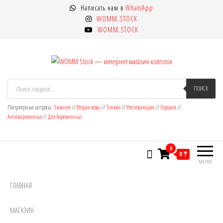
Перейти
Написать нам в
WhatsApp
к
WOMM.STOCK
содержимому
WOMM.STOCK
WOMM Stock — интернет магазин
Колготки MANZI, Naja Street тонкие,
Поиск
товаров
ПОИСК
фантазийные, чулки, лосины
колготок
Популярные запросы:
Зимние
//
Вторая кожа
//
Тонкие
//
Утягивающие
//
Горошек
//
Антиварикозные
//
Для беременных
0
0 ₸
МЕНЮ
ГЛАВНАЯ
МАГАЗИН