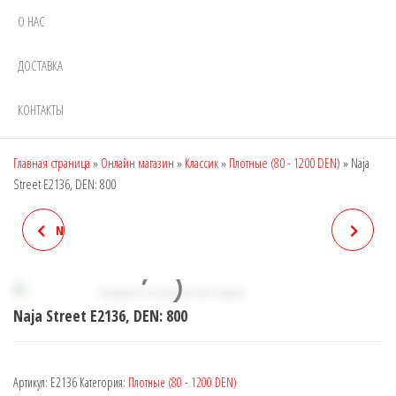
О НАС
ДОСТАВКА
КОНТАКТЫ
Главная страница
»
Онлайн магазин
»
Классик
»
Плотные (80 - 1200 DEN)
»
Naja
Street E2136, DEN: 800
NAJA STREET E2112, DEN: 20
TUBUSHA 1700, DEN:400
(ДЛЯ ПОЛНЫХ ЖЕНЩИН)
(ВТОРАЯ КОЖА (1 ШОВ))
Naja Street E2136, DEN: 800
Артикул:
E2136
Категория:
Плотные (80 - 1200 DEN)