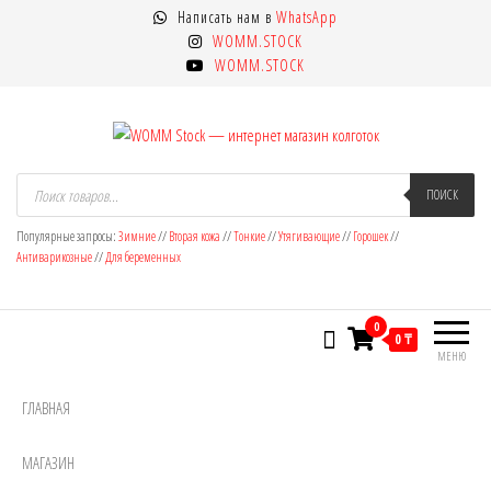
Перейти
Написать нам в
WhatsApp
к
WOMM.STOCK
содержимому
WOMM.STOCK
WOMM Stock — интернет магазин
Колготки MANZI, Naja Street тонкие,
Поиск
товаров
ПОИСК
фантазийные, чулки, лосины
колготок
Популярные запросы:
Зимние
//
Вторая кожа
//
Тонкие
//
Утягивающие
//
Горошек
//
Антиварикозные
//
Для беременных
0
0 ₸
МЕНЮ
ГЛАВНАЯ
МАГАЗИН