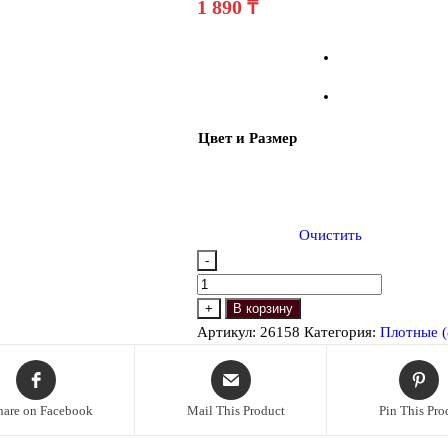
1 890
₸
Цвет и Размер
Очистить
-
Количество
товара
+
В корзину
Manzi
Артикул:
26158
Категория:
Плотные (
26158
(Velour,
3D),
hare on Facebook
Mail This Product
Pin This Pro
DEN: