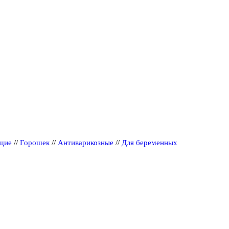
щие
//
Горошек
//
Антиварикозные
//
Для беременных