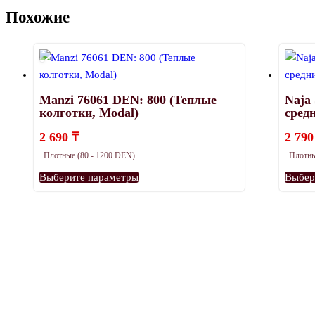
Похожие
Manzi 76061 DEN: 800 (Теплые
Naja 
колготки, Modal)
сред
2 690
₸
2 79
Плотные (80 - 1200 DEN)
Плотны
Этот
Выберите параметры
Выбер
товар
имеет
несколько
вариаций.
Опции
можно
выбрать
на