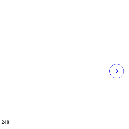
MANZI 3001, DEN: 20
 240