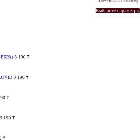
Плотные (80 - 1200 DEN)
странице
Выберите параметры
товара.
ЗЕБРА)
3 190
₸
 LOVE)
3 190
₸
190
₸
3 190
₸
90
₸