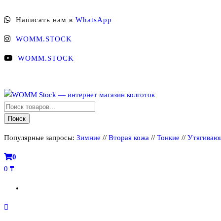
Перейти
Написать нам в
WhatsApp
к
содержимому
WOMM.STOCK
WOMM.STOCK
Поиск
WOMM Stock — интернет магазин колготок
Колготки MANZI, Naja Street тонкие, фантазийные, чулки, лосины
товаров
Поиск
Популярные запросы:
Зимние
//
Вторая кожа
//
Тонкие
//
Утягиваю
0
0 ₸