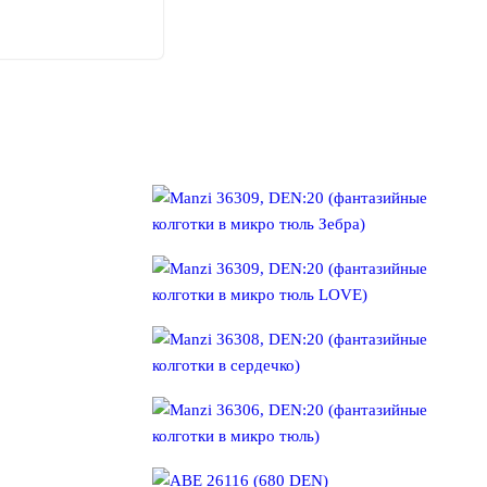
товара.
Этот
товар
имеет
несколько
вариаций.
Опции
можно
выбрать
на
странице
товара.