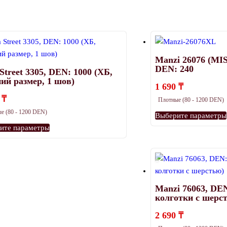
240
Manzi 26076 (MISS
DEN: 240
Street 3305, DEN: 1000 (ХБ,
ний размер, 1 шов)
1 690
₸
0
₸
Плотные (80 - 1200 DEN)
е (80 - 1200 DEN)
Выберите параметры
Этот
ите параметры
товар
имеет
несколько
вариаций.
Manzi 76063, DEN
Опции
колготки с шерс
можно
выбрать
2 690
₸
на