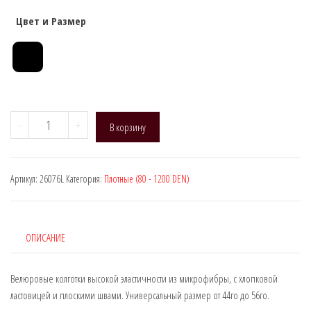
Цвет и Размер
Количество
-
+
В корзину
товара
Manzi
26076
Артикул:
26076L
Категория:
Плотные (80 - 1200 DEN)
(MISS
Velour,
M/L
),
ОПИСАНИЕ
DEN:
240
Велюровые колготки высокой эластичности из микрофибры, с хлопковой
ластовицей и плоскими швами. Универсальный размер от 44го до 56го.