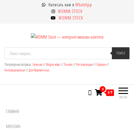
Перейти
Написать нам в
WhatsApp
к
WOMM.STOCK
содержимому
WOMM.STOCK
WOMM Stock — интернет магазин
Колготки MANZI, Naja Street тонкие,
Поиск
товаров
ПОИСК
фантазийные, чулки, лосины
колготок
Популярные запросы:
Зимние
//
Вторая кожа
//
Тонкие
//
Утягивающие
//
Горошек
//
Антиварикозные
//
Для беременных
0
0 ₸
МЕНЮ
ГЛАВНАЯ
МАГАЗИН