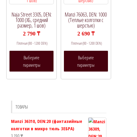
странице
товара.
Naja Street 3305, DEN:
Manzi 76063, DEN: 1000
1000 (ХБ, средний
(Теплые колготки с
размер, 1 шов)
шерстью)
2 790
₸
2 690
₸
Плотные (80 - 1200 DEN)
Плотные (80 - 1200 DEN)
Этот
Этот
Выберите
Выберите
товар
товар
параметры
параметры
имеет
имеет
несколько
несколько
вариаций.
вариаций.
Опции
Опции
можно
можно
выбрать
выбрать
ТОВАРЫ
на
на
странице
странице
Manzi 36310, DEN:20 (фантазийные
товара.
товара.
колготки в микро тюль ЗЕБРА)
3 190
₸