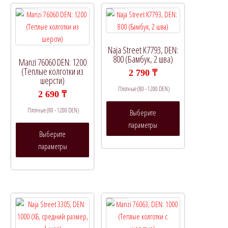
Naja Street K7793, DEN:
800 (Бамбук, 2 шва)
Manzi 76060 DEN: 1200
(Теплые колготки из
2 790
₸
шерсти)
Плотные (80 - 1200 DEN)
2 690
₸
Этот
Плотные (80 - 1200 DEN)
Выберите
товар
параметры
Этот
имеет
Выберите
товар
несколько
параметры
имеет
вариаций.
несколько
Опции
вариаций.
можно
Опции
выбрать
можно
на
выбрать
странице
на
товара.