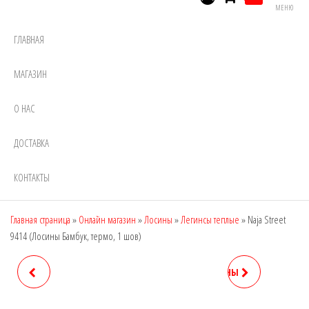
МЕНЮ
ГЛАВНАЯ
МАГАЗИН
О НАС
ДОСТАВКА
КОНТАКТЫ
Главная страница
»
Онлайн магазин
»
Лосины
»
Легинсы теплые
»
Naja Street
9414 (Лосины Бамбук, термо, 1 шов)
NAJA STREET 9413
NAJA STREET 9415 (ЛОСИНЫ
(КОЛГОТКИ БАМБУК,
БАМБУК, ТЕРМО, 2 ШВА)