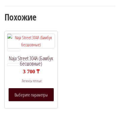
Похожие
Naja Street 304A (Бамбук
бесшовные)
3 700
₸
Легинсы теплые
Этот
Выберите параметры
товар
имеет
несколько
вариаций.
Опции
можно