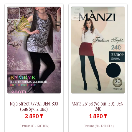
вариац
Опции
Опции
можно
можно
выбрать
выбрат
на
на
странице
страни
товара.
товара.
Naja Street K7792, DEN: 800
Manzi 26158 (Velour, 3D), DEN:
(Бамбук, 2 шва)
240
2 890
₸
1 890
₸
Плотные (80 - 1200 DEN)
Плотные (80 - 1200 DEN)