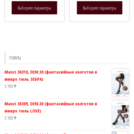
Этот
Этот
Выберите параметры
Выберите параметры
товар
товар
имеет
имеет
несколько
нескол
вариаций.
вариац
Опции
Опции
можно
можно
выбрать
выбрат
ТОВАРЫ
на
на
странице
страни
Manzi 36310, DEN:20 (фантазийные колготки в
товара.
товара.
микро тюль ЗЕБРА)
3 190
₸
Manzi 36309, DEN:20 (фантазийные колготки в
микро тюль LOVE)
3 190
₸