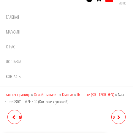
МЕНЮ
ГЛАВНАЯ
МАГАЗИН
О НАС
ДОСТАВКА
КОНТАКТЫ
Главная страница
»
Онлайн магазин
»
Классик
»
Плотные (80 - 1200 DEN)
»
Naja
Street 8801, DEN: 800 (Колготки с утяжкой)
NAJA STREET 8837, DEN: 800
NAJA STREET E2102, DEN: 10
(КОЛГОТКИ С УТЯЖКОЙ)
(ШОРТЫ УТЯЖКИ)