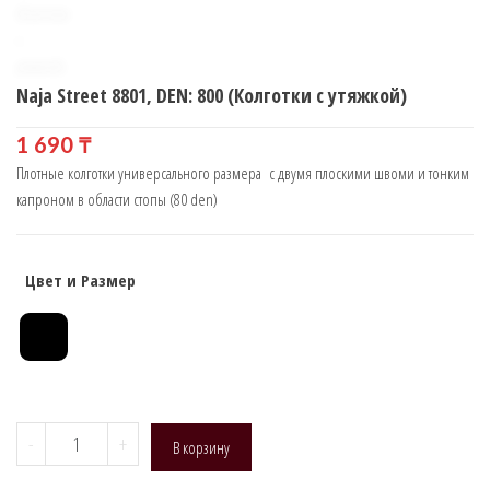
Naja Street 8801, DEN: 800 (Колготки с утяжкой)
1 690
₸
Плотные колготки универсального размера с двумя плоскими швоми и тонким
капроном в области стопы (80 den)
Цвет и Размер
Количество
-
+
В корзину
товара
Naja