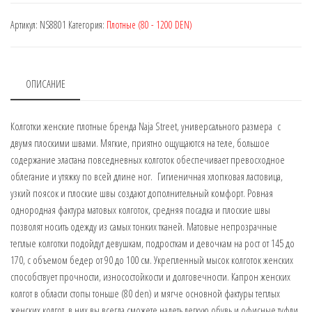
Street
Артикул:
NS8801
Категория:
Плотные (80 - 1200 DEN)
8801,
DEN:
800
(Колготки
ОПИСАНИЕ
с
утяжкой)
Колготки женские плотные бренда Naja Street, универсального размера с
двумя плоскими швами. Мягкие, приятно ощущаются на теле, большое
содержание эластана повседневных колготок обеспечивает превосходное
облегание и утяжку по всей длине ног. Гигиеничная хлопковая ластовица,
узкий поясок и плоские швы создают дополнительный комфорт. Ровная
однородная фактура матовых колготок, средняя посадка и плоские швы
позволят носить одежду из самых тонких тканей. Матовые непрозрачные
теплые колготки подойдут девушкам, подросткам и девочкам на рост от 145 до
170, с объемом бедер от 90 до 100 см. Укрепленный мысок колготок женских
способствует прочности, износостойкости и долговечности. Капрон женских
колгот в области стопы тоньше (80 den) и мягче основной фактуры теплых
женских колгот, в них вы всегда сможете надеть легкую обувь и офисные туфли.