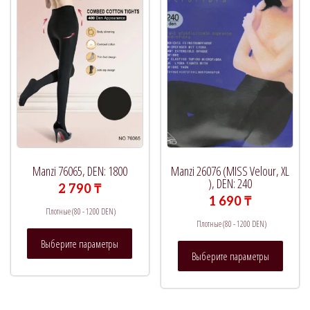
Manzi 76065, DEN: 1800
Manzi 26076 (MISS Velour, XL
), DEN: 240
2 790
₸
1 690
₸
Плотные (80 - 1200 DEN)
Плотные (80 - 1200 DEN)
Этот
Выберите параметры
Этот
товар
Выберите параметры
товар
имеет
имеет
несколько
нескол
вариаций.