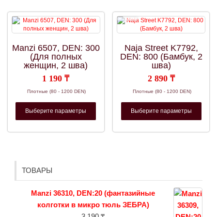
выбр
Опции
на
можно
стра
выбрать
товар
на
странице
Manzi 6507, DEN: 300
Naja Street K7792,
товара.
(Для полных
DEN: 800 (Бамбук, 2
женщин, 2 шва)
шва)
1 190
₸
2 890
₸
Плотные (80 - 1200 DEN)
Плотные (80 - 1200 DEN)
Этот
Этот
Выберите параметры
товар
Выберите параметры
това
имеет
имее
несколько
неско
вариаций.
вариа
Опции
Опци
можно
можн
выбрать
выбр
на
на
ТОВАРЫ
странице
стра
товара.
товар
Manzi 36310, DEN:20 (фантазийные
колготки в микро тюль ЗЕБРА)
3 190
₸