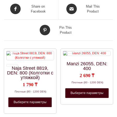
Share on
Mail This
Facebook
Product
Pin This
Product
Manzi 26055, DEN:
Naja Street 8819,
400
DEN: 800 (Колготки с
2 690
₸
утяжкой)
Плотные (80 - 1200 DEN)
1 790
₸
Этот
Плотные (80 - 1200 DEN)
Выберите параметры
това
имее
Этот
неско
Выберите параметры
товар
вариа
имеет
Опци
несколько
можн
вариаций.