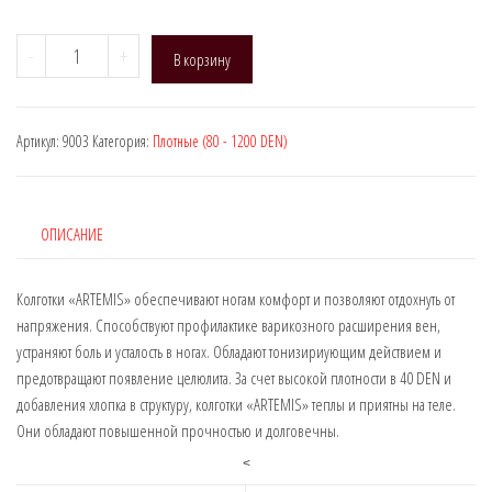
Количество
-
+
В корзину
товара
Manzi
9003,
Артикул:
9003
Категория:
Плотные (80 - 1200 DEN)
DEN:200,
Антиварикозные
ОПИСАНИЕ
Колготки «ARTEMIS» обеспечивают ногам комфорт и позволяют отдохнуть от
напряжения. Способствуют профилактике варикозного расширения вен,
устраняют боль и усталость в ногах. Обладают тонизириующим действием и
предотвращают появление целюлита. За счет высокой плотности в 40 DEN и
добавления хлопка в структуру, колготки «ARTEMIS» теплы и приятны на теле.
Они обладают повышенной прочностью и долговечны.
<