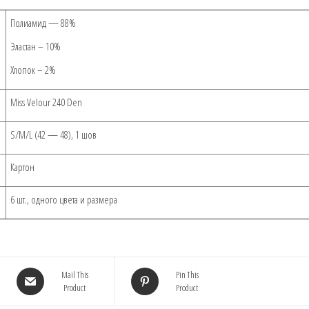
Полиамид — 88%
Эластан – 10%
Хлопок – 2%
Miss Velour 240 Den
S/M/L (42 — 48), 1 шов
Картон
6 шт., одного цвета и размера
Mail This
Pin This
Product
Product