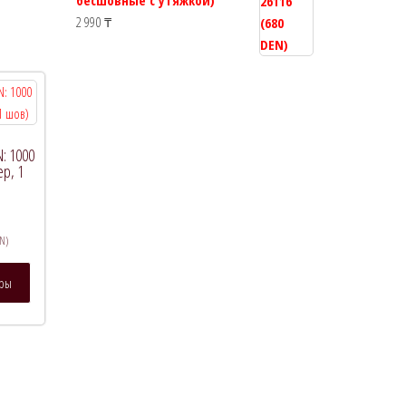
бесшовные с утяжкой)
2 990
₸
N: 1000
ер, 1
N)
Этот
тры
товар
имеет
несколько
вариаций.
Опции
можно