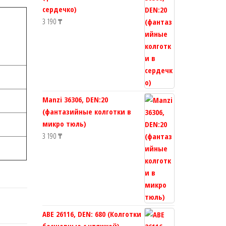
сердечко)
3 190
₸
Manzi 36306, DEN:20
(фантазийные колготки в
микро тюль)
3 190
₸
ABE 26116, DEN: 680 (Колготки