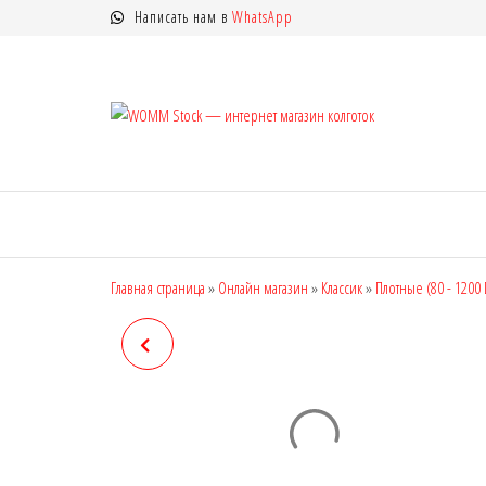
Перейти
Написать нам в
WhatsApp
к
содержимому
WOMM
Колготки
MANZI, Naja
Stock —
Street тонкие,
интерн
фантазийные,
чулки,
магази
лосины
колгот
Главная страница
»
Онлайн магазин
»
Классик
»
Плотные (80 - 1200
MANZI 26088, DEN: 240
(EXTRA ОДИН ШОВ)