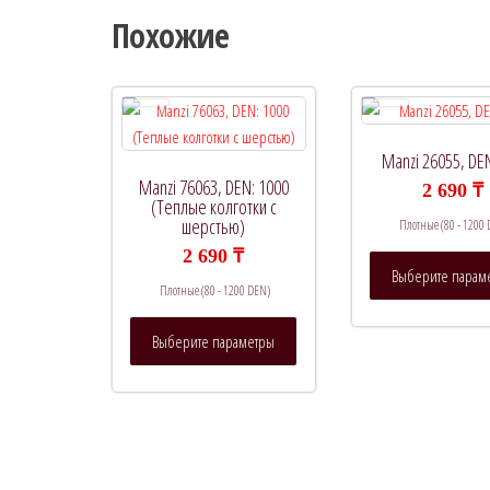
Похожие
Manzi 26055, DE
Manzi 76063, DEN: 1000
2 690
₸
(Теплые колготки с
шерстью)
Плотные (80 - 1200
2 690
₸
Выберите парам
Плотные (80 - 1200 DEN)
Этот
Выберите параметры
товар
имеет
несколько
вариаций.
Опции
можно