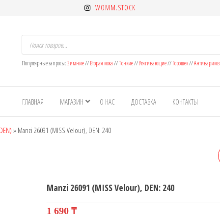
WOMM.STOCK
Поиск
товаров
Популярные запросы:
Зимние
//
Вторая кожа
//
Тонкие
//
Утягивающие
//
Горошек
//
Антиварико
ет
н
ГЛАВНАЯ
МАГАЗИН
О НАС
ДОСТАВКА
КОНТАКТЫ
ок
 DEN)
»
Manzi 26091 (MISS Velour), DEN: 240
MANZI 36069, DEN: 20
Manzi 26091 (MISS Velour), DEN: 240
1 690
₸