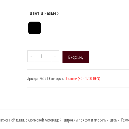
Цвет и Размер
Количество
-
+
В корзину
товара
Manzi
26091
Артикул:
26091
Категория:
Плотные (80 - 1200 DEN)
(MISS
Velour),
DEN:
240
ниженной талии, с хлопковой ластовицей, широким поясом и плоскими швами. Разме