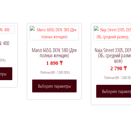
N: 400
Manzi 6650, DEN: 580 (Для
Naja Street 3305, DE
полных женщин)
(ХБ, средний разм
шов)
 DEN)
1 890
₸
2 790
₸
Этот
Плотные (80 - 1200 DEN)
етры
товар
Плотные (80 - 1200 DE
Этот
имеет
Выберите параметры
товар
несколько
Выберите параме
имеет
вариаций.
несколько
Опции
вариаций.
можно
Опции
выбрать
можно
на
выбрать