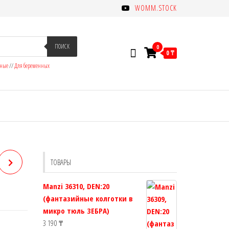
WOMM.STOCK
ПОИСК
0
0 ₸
зные
//
Для беременных
ТОВАРЫ
Manzi 36310, DEN:20
(фантазийные колготки в
микро тюль ЗЕБРА)
3 190
₸