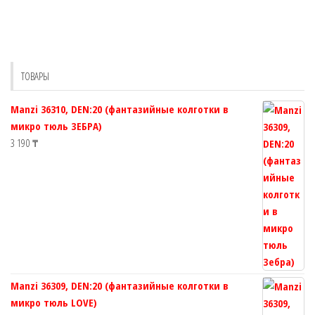
вариаций.
вариац
Опции
Опции
можно
можно
выбрать
выбрат
ТОВАРЫ
на
на
странице
страни
Manzi 36310, DEN:20 (фантазийные колготки в
товара.
товара.
микро тюль ЗЕБРА)
3 190
₸
Manzi 36309, DEN:20 (фантазийные колготки в
микро тюль LOVE)