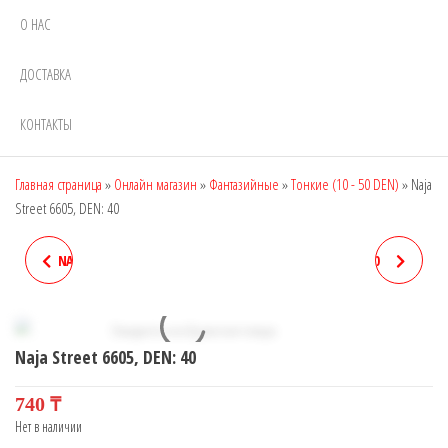
О НАС
ДОСТАВКА
КОНТАКТЫ
Главная страница
»
Онлайн магазин
»
Фантазийные
»
Тонкие (10 - 50 DEN)
»
Naja
Street 6605, DEN: 40
NAJA STREET 6586, DEN: 4800
NAJA STREET 6607, DEN: 40
(C НАЧЕСОМ, 1 ШОВ)
Naja Street 6605, DEN: 40
740
₸
Нет в наличии