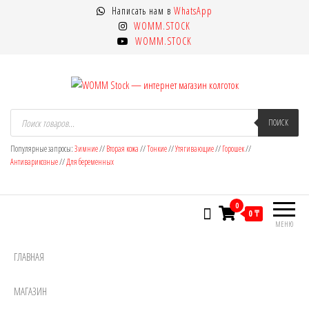
Перейти
Написать нам в
WhatsApp
к
WOMM.STOCK
содержимому
WOMM.STOCK
WOMM Stock — интернет магазин
Колготки MANZI, Naja Street тонкие,
Поиск
товаров
ПОИСК
фантазийные, чулки, лосины
колготок
Популярные запросы:
Зимние
//
Вторая кожа
//
Тонкие
//
Утягивающие
//
Горошек
//
Антиварикозные
//
Для беременных
0
0 ₸
МЕНЮ
ГЛАВНАЯ
МАГАЗИН