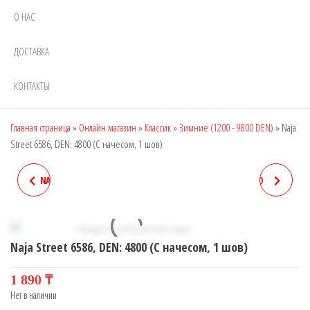
О НАС
ДОСТАВКА
КОНТАКТЫ
Главная страница
»
Онлайн магазин
»
Классик
»
Зимние (1200 - 9800 DEN)
»
Naja
Street 6586, DEN: 4800 (C начесом, 1 шов)
NAJA STREET 6585, DEN: 4800
NAJA STREET 6605, DEN: 40
(C НАЧЕСОМ, 2 ШВА)
Naja Street 6586, DEN: 4800 (C начесом, 1 шов)
1 890
₸
Нет в наличии