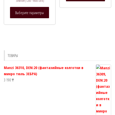
Зимние (1200 - 9800 DEN)
имеет
Этот
нескол
Выберите параметры
товар
вариац
имеет
Опции
несколько
можно
вариаций.
выбрат
Опции
на
можно
страни
выбрать
товара.
ТОВАРЫ
на
странице
Manzi 36310, DEN:20 (фантазийные колготки в
товара.
микро тюль ЗЕБРА)
3 190
₸