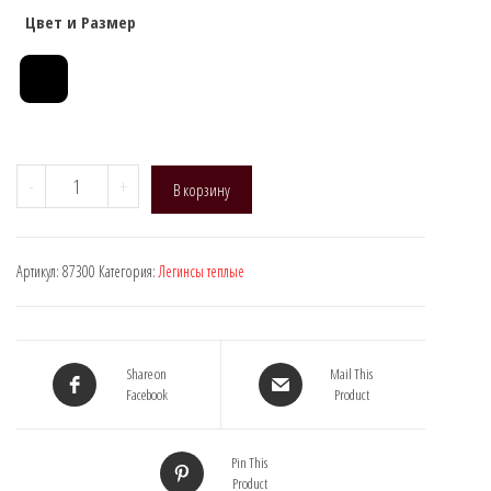
Цвет и Размер
Количество
-
+
В корзину
товара
Manzi
87300
Артикул:
87300
Категория:
Легинсы теплые
(Лосины
термо
(2
шва))
Share on
Mail This
Facebook
Product
Pin This
Product