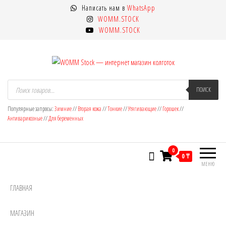
Перейти
Написать нам в
WhatsApp
к
WOMM.STOCK
содержимому
WOMM.STOCK
WOMM Stock — интернет магазин
Колготки MANZI, Naja Street тонкие,
Поиск
товаров
ПОИСК
фантазийные, чулки, лосины
колготок
Популярные запросы:
Зимние
//
Вторая кожа
//
Тонкие
//
Утягивающие
//
Горошек
//
Антиварикозные
//
Для беременных
0
0 ₸
МЕНЮ
ГЛАВНАЯ
МАГАЗИН