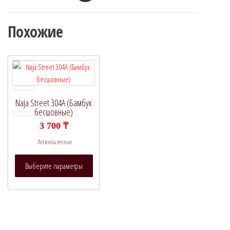
Похожие
Naja Street 304A (Бамбук
бесшовные)
3 700
₸
Легинсы теплые
Этот
Выберите параметры
товар
имеет
несколько
вариаций.
Опции