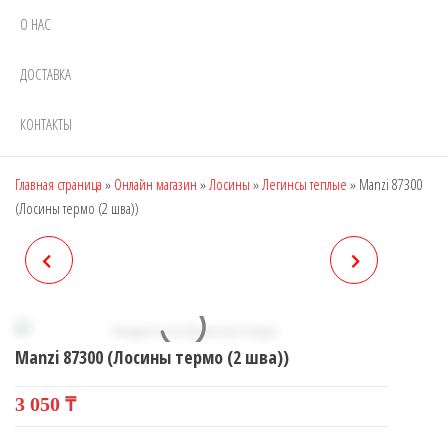
О НАС
ДОСТАВКА
КОНТАКТЫ
Главная страница
»
Онлайн магазин
»
Лосины
»
Легинсы теплые
»
Manzi 87300
(Лосины термо (2 шва))
MANZI 87289 (ЛОСИНЫ
MANZI 87319 (ЛОСИНЫ С
ТЕРМО, ШТРИПКИ (2 ШВА))
НАЧЕСОМ И С УТЯЖКОЙ)
Manzi 87300 (Лосины термо (2 шва))
3 050
₸