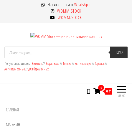
Перейти
Написать нам в
WhatsApp
к
WOMM.STOCK
содержимому
WOMM.STOCK
WOMM Stock — интернет магазин
Колготки MANZI, Naja Street тонкие,
Поиск
товаров
ПОИСК
фантазийные, чулки, лосины
колготок
Популярные запросы:
Зимние
//
Вторая кожа
//
Тонкие
//
Утягивающие
//
Горошек
//
Антиварикозные
//
Для беременных
0
0 ₸
МЕНЮ
ГЛАВНАЯ
МАГАЗИН