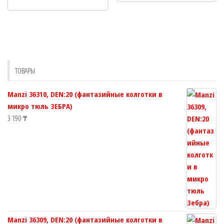
имеет
нескол
несколько
вариац
вариаций.
Опции
Опции
можно
можно
выбрат
выбрать
на
ТОВАРЫ
на
страни
странице
товара.
Manzi 36310, DEN:20 (фантазийные колготки в
товара.
микро тюль ЗЕБРА)
3 190
₸
Manzi 36309, DEN:20 (фантазийные колготки в