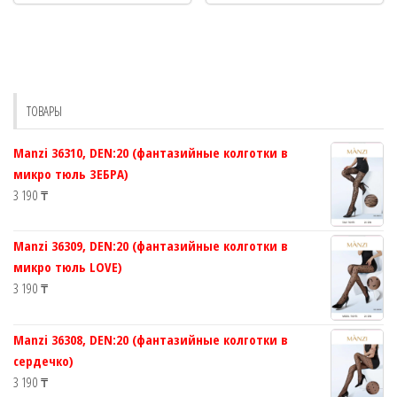
несколько
нескол
вариаций.
вариац
Опции
Опции
можно
можно
выбрать
выбрат
ТОВАРЫ
на
на
странице
страни
Manzi 36310, DEN:20 (фантазийные колготки в
товара.
товара.
микро тюль ЗЕБРА)
3 190
₸
Manzi 36309, DEN:20 (фантазийные колготки в
микро тюль LOVE)
3 190
₸
Manzi 36308, DEN:20 (фантазийные колготки в
сердечко)
3 190
₸