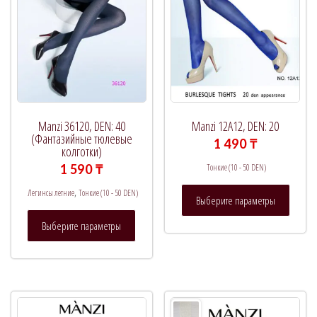
Manzi 36120, DEN: 40
Manzi 12A12, DEN: 20
(Фантазийные тюлевые
1 490
₸
колготки)
Тонкие (10 - 50 DEN)
1 590
₸
Этот
,
Легинсы летние
Тонкие (10 - 50 DEN)
Выберите параметры
товар
Этот
имеет
Выберите параметры
товар
нескол
имеет
вариац
несколько
Опции
вариаций.
можно
Опции
выбрат
можно