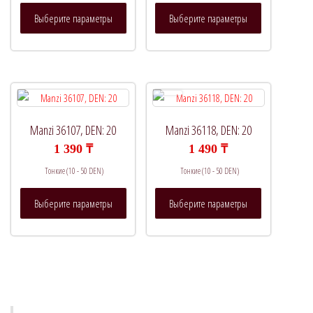
Этот
Этот
Выберите параметры
Выберите параметры
товар
товар
имеет
имеет
несколько
несколько
вариаций.
вариаций.
Опции
Опции
можно
можно
выбрать
выбрать
Manzi 36107, DEN: 20
Manzi 36118, DEN: 20
на
на
1 390
₸
1 490
₸
странице
странице
Тонкие (10 - 50 DEN)
Тонкие (10 - 50 DEN)
товара.
товара.
Этот
Этот
Выберите параметры
Выберите параметры
товар
товар
имеет
имеет
несколько
несколько
вариаций.
вариаций.
Опции
Опции
можно
можно
выбрать
выбрать