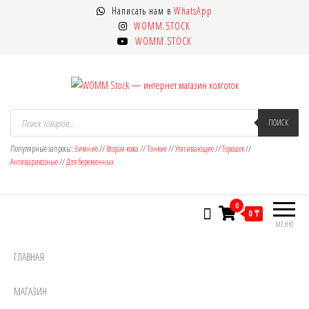
Перейти
Написать нам в
WhatsApp
к
WOMM.STOCK
содержимому
WOMM.STOCK
WOMM Stock — интернет магазин
Колготки MANZI, Naja Street тонкие,
Поиск
товаров
ПОИСК
фантазийные, чулки, лосины
колготок
Популярные запросы:
Зимние
//
Вторая кожа
//
Тонкие
//
Утягивающие
//
Горошек
//
Антиварикозные
//
Для беременных
0
0 ₸
МЕНЮ
ГЛАВНАЯ
МАГАЗИН