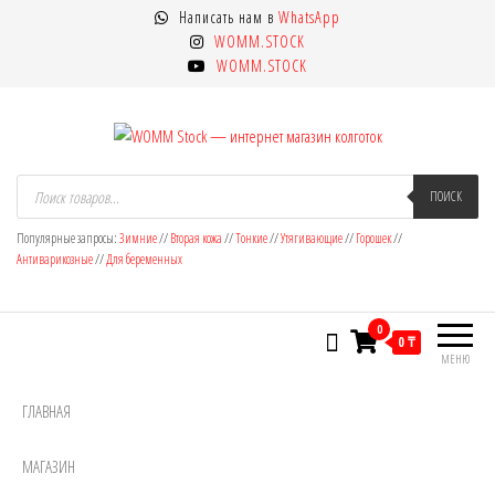
Перейти
Написать нам в
WhatsApp
к
WOMM.STOCK
содержимому
WOMM.STOCK
WOMM Stock — интернет магазин
Колготки MANZI, Naja Street тонкие,
Поиск
товаров
ПОИСК
фантазийные, чулки, лосины
колготок
Популярные запросы:
Зимние
//
Вторая кожа
//
Тонкие
//
Утягивающие
//
Горошек
//
Антиварикозные
//
Для беременных
0
0 ₸
МЕНЮ
ГЛАВНАЯ
МАГАЗИН