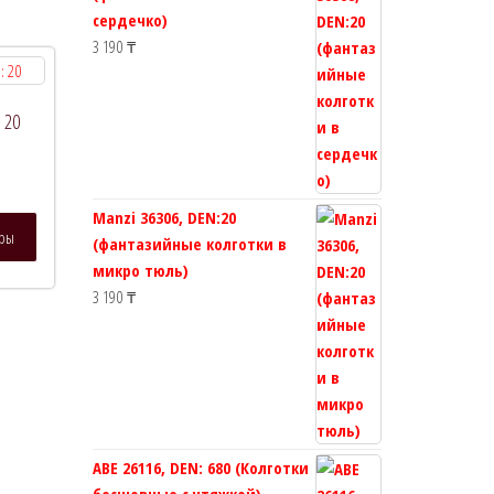
сердечко)
3 190
₸
 20
)
Manzi 36306, DEN:20
Этот
тры
(фантазийные колготки в
товар
микро тюль)
имеет
3 190
₸
несколько
вариаций.
Опции
можно
выбрать
на
странице
ABE 26116, DEN: 680 (Колготки
товара.