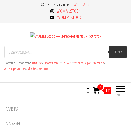
Перейти
Написать нам в
WhatsApp
к
WOMM.STOCK
содержимому
WOMM.STOCK
WOMM Stock — интернет магазин
Колготки MANZI, Naja Street тонкие,
Поиск
товаров
ПОИСК
фантазийные, чулки, лосины
колготок
Популярные запросы:
Зимние
//
Вторая кожа
//
Тонкие
//
Утягивающие
//
Горошек
//
Антиварикозные
//
Для беременных
0
0 ₸
МЕНЮ
ГЛАВНАЯ
МАГАЗИН